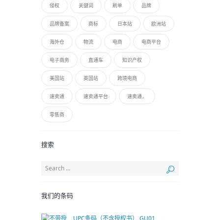
侵权
关键词
刷单
品牌
品牌备案
商标
日本站
欧洲站
海外仓
物流
电商
电商平台
电子商务
直通车
知识产权
美国站
英国站
跨境电商
速卖通
速卖通平台
速卖通，
零售商
搜索
我们的条码
UPC条码（不含授权书） GU01