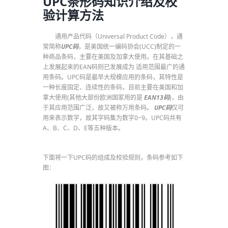
UPC条形码知识介绍及校
验计算方法
通用产品代码（Universal Product Code），通
常简称
UPC码
，是美国统一编码协会(UCC)制定的一
种商品条码，主要在美国及加拿大使用。在其基础之
上发展起来的EAN码则已发展成为 适用范围最广的通
用条码。UPC码是最早大规模应用的条码，其特性是
一种长度固定、连续性的条码，目前主要在美国和加
拿大使用(其他大部份欧洲国家用的是
EAN13码
)，由
于其应用范围广泛，故又被称万用条码。
UPC码
仅可
用来表示数字，故其字码集为数字0~9。UPC码共有
A、B、C、D、E等五种版本。
下面将一下UPC码的组成及校验规则，条码参考如下
图：