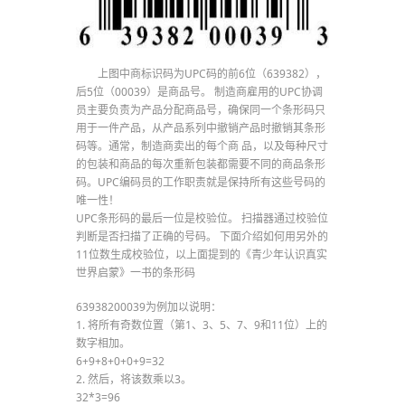
上图中商标识码为UPC码的前6位（639382），
后5位（00039）是商品号。 制造商雇用的UPC协调
员主要负责为产品分配商品号，确保同一个条形码只
用于一件产品，从产品系列中撤销产品时撤销其条形
码等。通常，制造商卖出的每个商 品，以及每种尺寸
的包装和商品的每次重新包装都需要不同的商品条形
码。UPC编码员的工作职责就是保持所有这些号码的
唯一性！
UPC条形码的最后一位是校验位。 扫描器通过校验位
判断是否扫描了正确的号码。 下面介绍如何用另外的
11位数生成校验位，以上面提到的《青少年认识真实
世界启蒙》一书的条形码
63938200039为例加以说明：
1. 将所有奇数位置（第1、3、5、7、9和11位）上的
数字相加。
6+9+8+0+0+9=32
2. 然后，将该数乘以3。
32*3=96