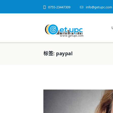
0755-23447309
info@getupc.com
标签: paypal