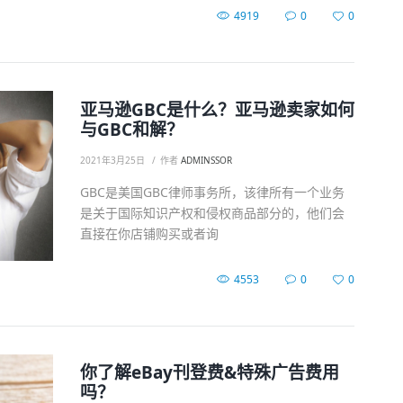
4919
0
0
亚马逊GBC是什么？亚马逊卖家如何
与GBC和解？
2021年3月25日
作者
ADMINSSOR
GBC是美国GBC律师事务所，该律所有一个业务
是关于国际知识产权和侵权商品部分的，他们会
直接在你店铺购买或者询
4553
0
0
你了解eBay刊登费&特殊广告费用
吗？