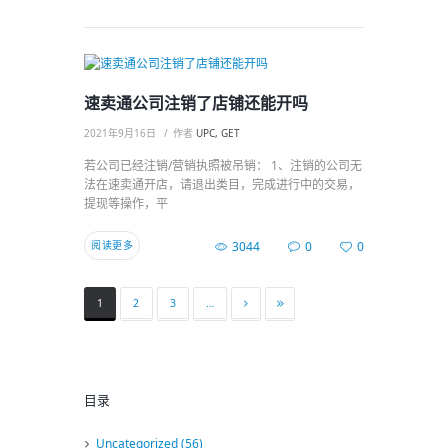
速卖通公司注销了店铺还能开吗
2021年9月16日
作者
UPC, GET
若公司已经注销/营销执照被吊销： 1、注销的公司无
法在速卖通开店，请退出类目，完成进行中的交易，
提现等操作，平
阅读更多
3044
0
0
1
2
3
…
目录
Uncategorized
(56)