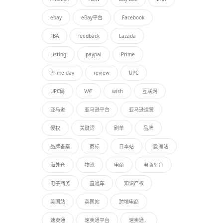
ebay
eBay平台
Facebook
FBA
feedback
Lazada
Listing
paypal
Prime
Prime day
review
UPC
UPC码
VAT
wish
互联网
亚马逊
亚马逊平台
亚马逊运营
侵权
关键词
刷单
品牌
品牌备案
商标
日本站
欧洲站
海外仓
物流
电商
电商平台
电子商务
直通车
知识产权
美国站
英国站
跨境电商
速卖通
速卖通平台
速卖通，