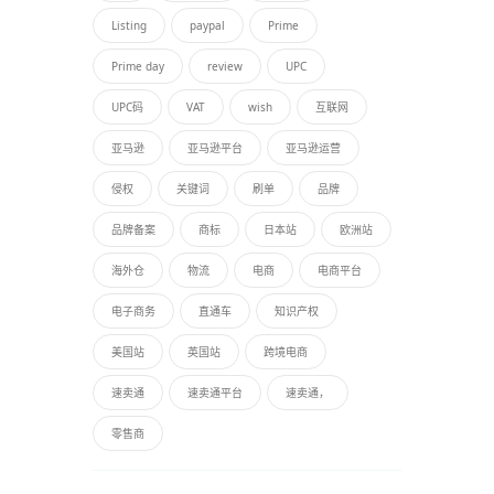
Listing
paypal
Prime
Prime day
review
UPC
UPC码
VAT
wish
互联网
亚马逊
亚马逊平台
亚马逊运营
侵权
关键词
刷单
品牌
品牌备案
商标
日本站
欧洲站
海外仓
物流
电商
电商平台
电子商务
直通车
知识产权
美国站
英国站
跨境电商
速卖通
速卖通平台
速卖通，
零售商