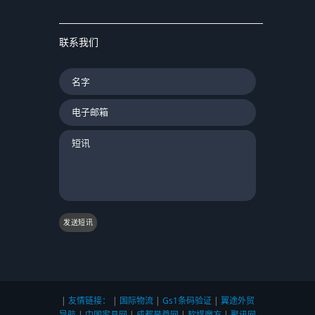
联系我们
发送短讯
|
友情链接：
|
国际物流
|
Gs1条码验证
|
翼途外贸
导航
|
中国家具网
|
成都誉尊网
|
软媒魔方
|
聚讯网