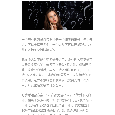
一个营业执照虽然只能注册一个速卖通账号，但是开
店是可以申请开多个，一个大类下可以开3家店，总
共可以拥有6个售卖账户。
现在个人是不能在速卖通开店了，企业进入速卖通可
以开设多家店铺，最多可以开设6家店铺。成功开设
第一家企业店铺后，再次申请店铺就可以了，一直申
请6家店铺。每开一家商店都需要用户支付相应的平
台费用，这并不意味着多家商店只需要支付一次费
用。开几家店需要付几次费用。
可参考运营方案：1、产品完全相同，上传到不同店
铺，相当于多点布局。2、第3家店铺与前2家产品不
一样(20%的与另外2个店的产品一样)，也就相当于
80%产品细分2或3级类目了。3、额外注册家新公