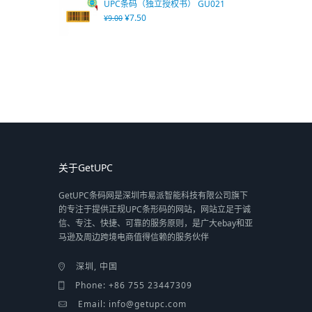
UPC条码（独立授权书） GU021
¥
7.50
¥
9.00
关于GetUPC
GetUPC条码网是深圳市易派智能科技有限公司旗下
的专注于提供正规UPC条形码的网站，网站立足于诚
信、专注、快捷、可靠的服务原则，是广大ebay和亚
马逊及周边跨境电商值得信赖的服务伙伴
深圳, 中国
Phone: +86 755 23447309
Email: info@getupc.com