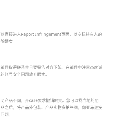
进入Report Infringement页面，以商标持有人的
移除跟卖。
过邮件取得联系并且要警告对方下架。在邮件中注意态度诚
己的账号安全问题放弃跟卖。
明产品不同，开case要求撤销跟卖。您可以找当地的朋
产品之后，将产品外包装、产品实物多拍些图，向亚马逊投
量问题。