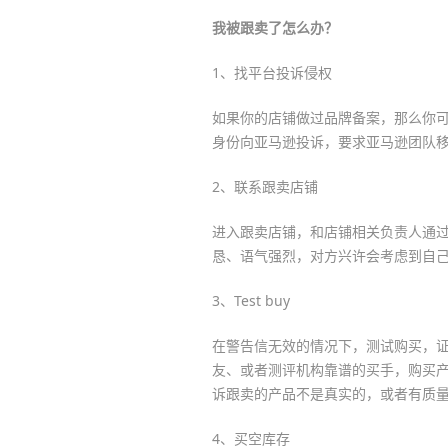
我被跟卖了怎么办？
1、找平台投诉侵权
如果你的店铺做过品牌备案，那么你可以直接
身份向亚马逊投诉，要求亚马逊团队
2、联系跟卖店铺
进入跟卖店铺，和店铺相关负责人通
恳、语气强烈，对方兴许会考虑到自
3、Test buy
在警告信无效的情况下，测试购买，证
友、或者测评机构靠谱的买手，购买
诉跟卖的产品不是真实的，或者有质
4、买空库存