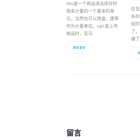
sku是一个商品进出库存时
在亚
用来计量的一个基本的单
多的
元，当然也可以用盒、建等
段时
作为计量单位。upc是上传
了，
商品时，亚马
铺了
阅读更多
留言