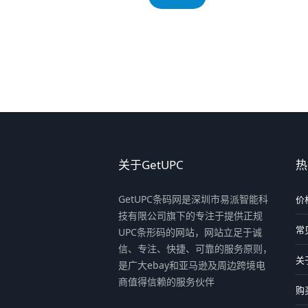
关于GetUPC
热
GetUPC条码网是深圳市易派智能科
价
技有限公司旗下的专注于提供正规
常
UPC条形码的网站，网站立足于诚
信、专注、快捷、可靠的服务原则，
关
是广大ebay和亚马逊及周边跨境电
商值得信赖的服务伙伴
购