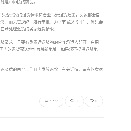
货处理中排除的商品。
，只要买家的退货请求符合亚马逊退货政策，买家都会自
标签，而无需您统一进行审批。为了节省您的时间，您只会
法自动处理退货的买家退货请求。
退货请求，只要有负责运送货物的合作承运人即可。启用
您国内的退货配送地址为最新地址。如果您不提供退货地
到退货后的两个工作日内发放退款。有关详情，请参阅卖家
1732
0
0