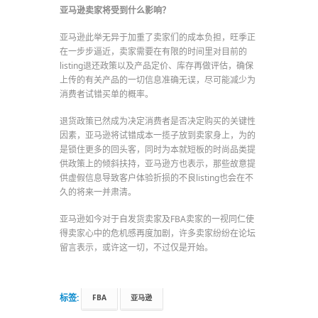
亚马逊卖家将受到什么影响？
亚马逊此举无异于加重了卖家们的成本负担，旺季正
在一步步逼近，卖家需要在有限的时间里对目前的
listing退还政策以及产品定价、库存再做评估，确保
上传的有关产品的一切信息准确无误，尽可能减少为
消费者试错买单的概率。
退货政策已然成为决定消费者是否决定购买的关键性
因素，亚马逊将试错成本一揽子放到卖家身上，为的
是锁住更多的回头客，同时为本就短板的时尚品类提
供政策上的倾斜扶持，亚马逊方也表示，那些故意提
供虚假信息导致客户体验折损的不良listing也会在不
久的将来一并肃清。
亚马逊如今对于自发货卖家及FBA卖家的一视同仁使
得卖家心中的危机感再度加剧，许多卖家纷纷在论坛
留言表示，或许这一切，不过仅是开始。
标签:
FBA
亚马逊