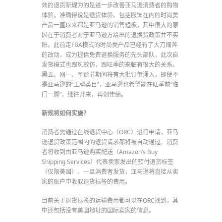
效的退货新规为的是进一步改善亚马逊消费者的购物
体验，准确得说是退货体验。包括服饰在内的时尚类
产品一直以来都是亚马逊的销售短板，其中很大的原
因在于消费者对于亚马逊方给出的退换货政策并不买
账。此前走FBA模式的时尚类产品已经有了大刀阔斧
的改动，成为提供免费退换服务的先头部队，此次自
发货模式也跟风效仿，跟旺季的来临有很大的关系。
黑五、网一、圣诞节期间将有大批订单涌入，即使不
是亚马逊的“王牌类目”，亚马逊也希望能在旺季前“临
门一脚”，继往开来，再创佳绩。
新规将如何实施？
消费者需通过在线退货中心（ORC）进行申请，亚马
逊退货政策范围内的退货请求都将被自动通过。消费
者将收到由亚马逊购买配送（Amazon’s Buy
Shipping Services）代表卖家发出的预付退货标签
（仅限美国），一旦消费者发货，亚马逊将直接从卖
家的账户中收取退货标签的费用。
目前关于退货标签的运输费用都可以在ORC找到，其
中还包括没有美国地址的国际卖家的信息。