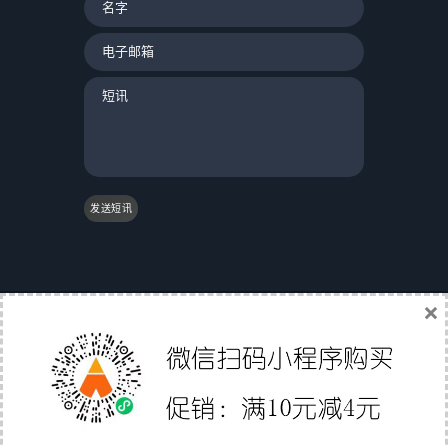
发送短讯
×
|
友情链接：
|
国际物流
|
Gs1条码验证
|
翼途外贸
导航
|
中国家具网
|
成都誉尊网
|
软媒魔方
|
聚讯网
|
Affiliate Directory
|
外贸直通职
深圳市易派智能科技有限公司
© 2012-2020 版权所有 备
案号:
粤ICP备15058158号