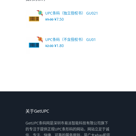
UPC条码（独立授权书） GU021
¥
7.50
¥
9.00
UPC条码（不含授权书） GU01
¥
1.80
¥
2.00
关于GetUPC
GetUPC条码网是深圳市易派智能科技有限公司旗下
的专注于提供正规UPC条形码的网站，网站立足于诚
信、专注、快捷、可靠的服务原则，是广大ebay和亚