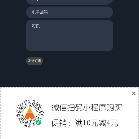
发送短讯
×
|
友情链接：
|
国际物流
|
Gs1条码验证
|
翼途外贸
导航
|
中国家具网
|
成都誉尊网
|
软媒魔方
|
聚讯网
|
Affiliate Directory
|
外贸直通职
深圳市易派智能科技有限公司
© 2012-2020 版权所有 备
案号:
粤ICP备15058158号