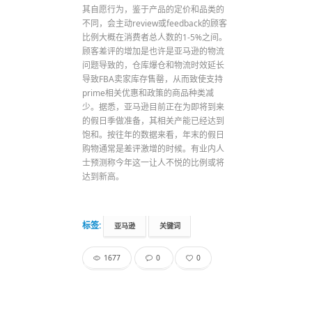
其自愿行为，鉴于产品的定价和品类的
不同，会主动review或feedback的顾客
比例大概在消费者总人数的1-5%之间。
顾客差评的增加是也许是亚马逊的物流
问题导致的，仓库爆仓和物流时效延长
导致FBA卖家库存售罄，从而致使支持
prime相关优惠和政策的商品种类减
少。据悉，亚马逊目前正在为即将到来
的假日季做准备，其相关产能已经达到
饱和。按往年的数据来看，年末的假日
购物通常是差评激增的时候。有业内人
士预测称今年这一让人不悦的比例或将
达到新高。
标签:
亚马逊
关键词
1677
0
0