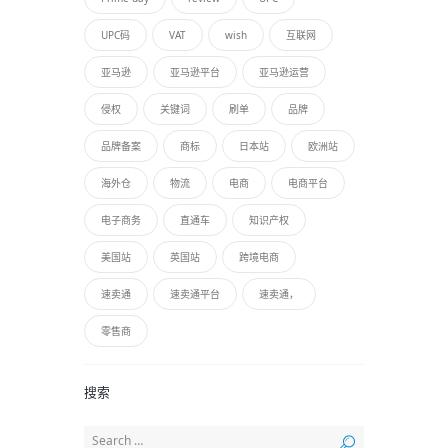
UPC码
VAT
wish
互联网
亚马逊
亚马逊平台
亚马逊运营
侵权
关键词
刷单
品牌
品牌备案
商标
日本站
欧洲站
海外仓
物流
电商
电商平台
电子商务
直通车
知识产权
美国站
英国站
跨境电商
速卖通
速卖通平台
速卖通，
零售商
搜索