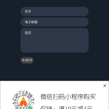
发送短讯
×
|
友情链接：
|
国际物流
|
Gs1条码验证
|
翼途外贸
导航
|
中国家具网
|
成都誉尊网
|
软媒魔方
|
聚讯网
|
Affiliate Directory
|
外贸直通职