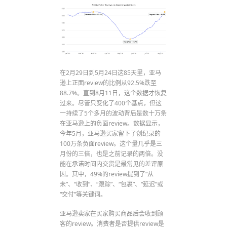
在2月29日到5月24日这85天里，亚马
逊上正面review的比例从92.5%跌至
88.7%。直到8月11日，这个数据才恢复
过来。尽管只变化了400个基点，但这
一持续了5个多月的波动背后是数十万条
在亚马逊上的负面review。数据显示，
今年5月，亚马逊买家留下了创纪录的
100万条负面review。这个量几乎是三
月份的三倍，也是之前记录的两倍。没
能在承诺时间内交货是最常见的差评原
因。其中，49%的review提到了“从
未”、“收到”、“跟踪”、“包裹”、“延迟”或
“交付”等关键词。
亚马逊卖家在买家购买商品后会收到顾
客的review。消费者是否提供review是