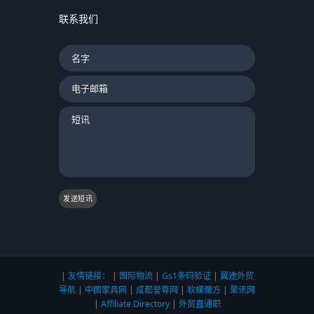
联系我们
发送短讯
|
友情链接：
|
国际物流
|
Gs1条码验证
|
翼途外贸
导航
|
中国家具网
|
成都誉尊网
|
软媒魔方
|
聚讯网
|
Affiliate Directory
|
外贸直通职