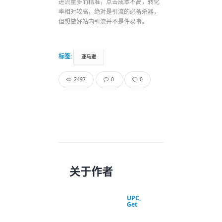
进流量多而精准，点击成本不高，转化
率相对较高，绝对是引流的必备杀器，
但想做好站内引流并不是件易事。
标签:
亚马逊
2497
0
0
关于作者
UPC,
Get