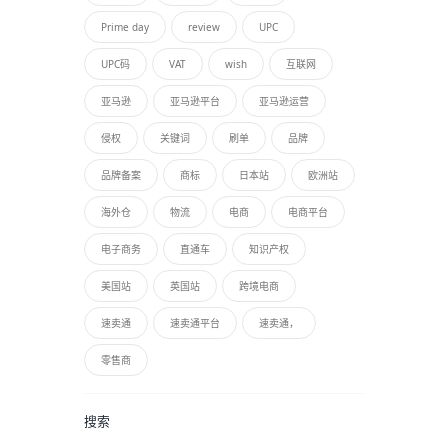
Prime day
review
UPC
UPC码
VAT
wish
互联网
亚马逊
亚马逊平台
亚马逊运营
侵权
关键词
刷单
品牌
品牌备案
商标
日本站
欧洲站
海外仓
物流
电商
电商平台
电子商务
直通车
知识产权
美国站
英国站
跨境电商
速卖通
速卖通平台
速卖通，
零售商
搜索