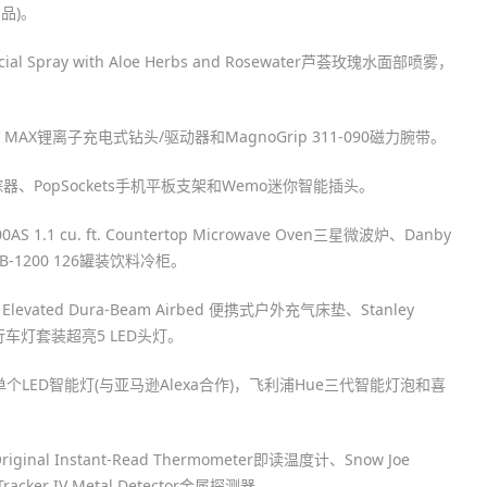
用品)。
 Spray with Aloe Herbs and Rosewater芦荟玫瑰水面部喷雾，
 20V MAX锂离子充电式钻头/驱动器和MagnoGrip 311-090磁力腕带。
踪器、PopSockets手机平板支架和Wemo迷你智能插头。
.1 cu. ft. Countertop Microwave Oven三星微波炉、Danby
r AB-1200 126罐装饮料冷柜。
levated Dura-Beam Airbed 便携式户外充气床垫、Stanley
cle自行车灯套装超亮5 LED头灯。
9单个LED智能灯(与亚马逊Alexa合作)，飞利浦Hue三代智能灯泡和喜
al Instant-Read Thermometer即读温度计、Snow Joe
 Tracker IV Metal Detector金属探测器。