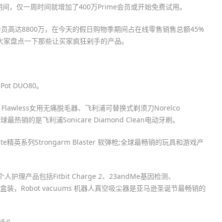
间，仅一周时间就增加了400万Prime会员或开始免费试用。
ime会员高达8800万，在今天的假日购物季期间占在线零售销售总额45%
给大家盘点一下那些让买家疯狂剁手的产品。
ot DUO80。
h Flawless女用无痛脱毛器、飞利浦可替换式剃须刀Norelco
刷;而全球最热销的是飞利浦Sonicare Diamond Clean电动牙刷。
ite精英系列Strongarm Blaster 软弹枪;全球最畅销的玩具和游戏产
产品包括Fitbit Charge 2、23andMe基因检测、
精油礼盒装，Robot vacuums 机器人真空吸尘器是亚马逊圣诞节最畅销的