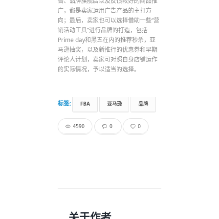
告、品牌旗舰店以及反馈较好的商品推
广，都是卖家运用广告产品的主打方
向；最后，卖家也可以选择借助一些“营
销活动工具”进行品牌的打造，包括
Prime day和黑五在内的推荐秒杀，亚
马逊抽奖，以及新推行的优惠券和早期
评论人计划，卖家可对照自身店铺运作
的实际情况，予以适当的选择。
标签:
FBA
亚马逊
品牌
4590
0
0
关于作者