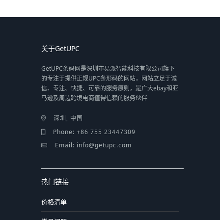
关于GetUPC
GetUPC条码网是深圳市易派智能科技有限公司旗下
的专注于提供正规UPC条形码的网站，网站立足于诚
信、专注、快捷、可靠的服务原则，是广大ebay和亚
马逊及周边跨境电商值得信赖的服务伙伴
深圳, 中国
Phone: +86 755 23447309
Email: info@getupc.com
热门链接
价格清单