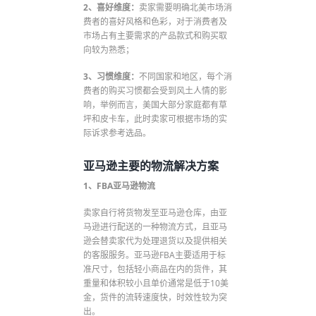
2、喜好维度：
卖家需要明确北美市场消
费者的喜好风格和色彩，对于消费者及
市场占有主要需求的产品款式和购买取
向较为熟悉；
3、习惯维度：
不同国家和地区，每个消
费者的购买习惯都会受到风土人情的影
响，举例而言，美国大部分家庭都有草
坪和皮卡车，此时卖家可根据市场的实
际诉求参考选品。
亚马逊主要的物流解决方案
1、FBA亚马逊物流
卖家自行将货物发至亚马逊仓库，由亚
马逊进行配送的一种物流方式，且亚马
逊会替卖家代为处理退货以及提供相关
的客服服务。亚马逊FBA主要适用于标
准尺寸，包括轻小商品在内的货件，其
重量和体积较小且单价通常是低于10美
金，货件的流转速度快，时效性较为突
出。