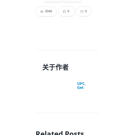
3046
0
0
关于作者
UPC,
Get
Related Posts