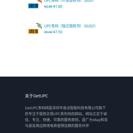
UPC条码（不含授权书） GU01
¥
1.80
¥
2.00
UPC条码（独立授权书） GU021
¥
7.50
¥
9.00
关于GetUPC
GetUPC条码网是深圳市易派智能科技有限公司旗下
的专注于提供正规UPC条形码的网站，网站立足于诚
信、专注、快捷、可靠的服务原则，是广大ebay和亚
马逊及周边跨境电商值得信赖的服务伙伴