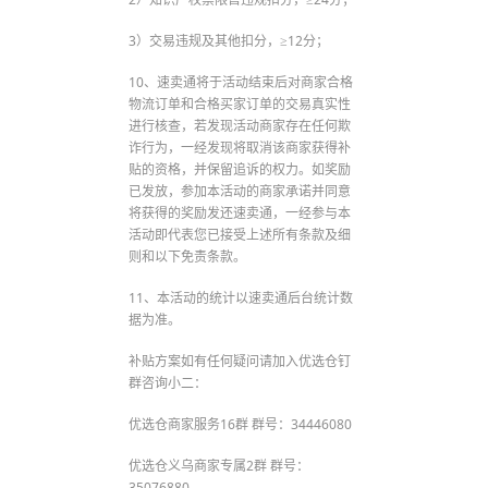
3）交易违规及其他扣分，≥12分；
10、速卖通将于活动结束后对商家合格
物流订单和合格买家订单的交易真实性
进行核查，若发现活动商家存在任何欺
诈行为，一经发现将取消该商家获得补
贴的资格，并保留追诉的权力。如奖励
已发放，参加本活动的商家承诺并同意
将获得的奖励发还速卖通，一经参与本
活动即代表您已接受上述所有条款及细
则和以下免责条款。
11、本活动的统计以速卖通后台统计数
据为准。
补贴方案如有任何疑问请加入优选仓钉
群咨询小二：
优选仓商家服务16群 群号：34446080
优选仓义乌商家专属2群 群号：
35076880