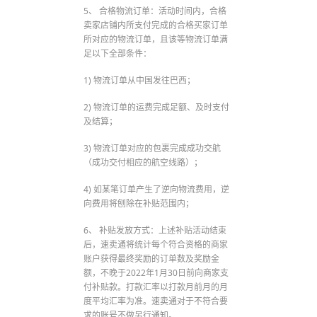
5、 合格物流订单：活动时间内，合格
卖家店铺内所支付完成的合格买家订单
所对应的物流订单，且该等物流订单满
足以下全部条件：
1) 物流订单从中国发往巴西；
2) 物流订单的运费完成足额、及时支付
及结算；
3) 物流订单对应的包裹完成成功交航
（成功交付相应的航空线路）；
4) 如某笔订单产生了逆向物流费用，逆
向费用将刨除在补贴范围内；
6、 补贴发放方式：上述补贴活动结束
后，速卖通将统计每个符合资格的商家
账户获得最终奖励的订单数及奖励金
额，不晚于2022年1月30日前向商家支
付补贴款。打款汇率以打款月前月的月
度平均汇率为准。速卖通对于不符合要
求的账号不做另行通知。