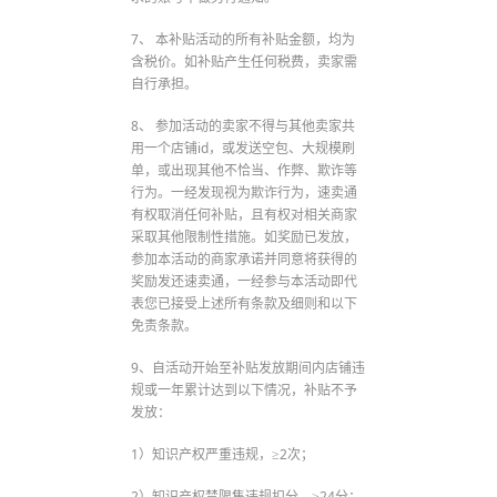
7、 本补贴活动的所有补贴金额，均为
含税价。如补贴产生任何税费，卖家需
自行承担。
8、 参加活动的卖家不得与其他卖家共
用一个店铺id，或发送空包、大规模刷
单，或出现其他不恰当、作弊、欺诈等
行为。一经发现视为欺诈行为，速卖通
有权取消任何补贴，且有权对相关商家
采取其他限制性措施。如奖励已发放，
参加本活动的商家承诺并同意将获得的
奖励发还速卖通，一经参与本活动即代
表您已接受上述所有条款及细则和以下
免责条款。
9、自活动开始至补贴发放期间内店铺违
规或一年累计达到以下情况，补贴不予
发放：
1）知识产权严重违规，≥2次；
2）知识产权禁限售违规扣分，≥24分；