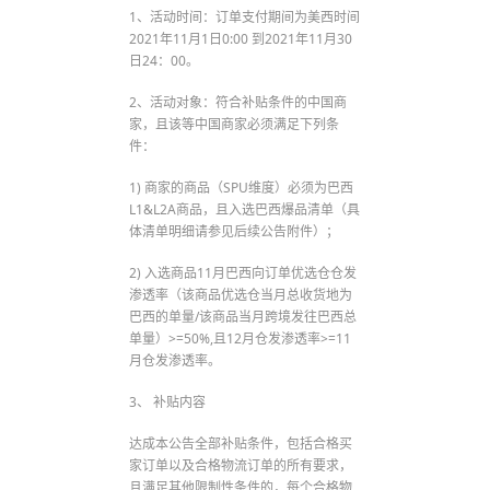
1、活动时间：订单支付期间为美西时间
2021年11月1日0:00 到2021年11月30
日24：00。
2、活动对象：符合补贴条件的中国商
家，且该等中国商家必须满足下列条
件：
1) 商家的商品（SPU维度）必须为巴西
L1&L2A商品，且入选巴西爆品清单（具
体清单明细请参见后续公告附件）；
2) 入选商品11月巴西向订单优选仓仓发
渗透率（该商品优选仓当月总收货地为
巴西的单量/该商品当月跨境发往巴西总
单量）>=50%,且12月仓发渗透率>=11
月仓发渗透率。
3、 补贴内容
达成本公告全部补贴条件，包括合格买
家订单以及合格物流订单的所有要求，
且满足其他限制性条件的，每个合格物