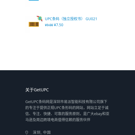
UPC条码（独立授权书） GU021
¥
7.50
¥
9.00
关于GetUPC
GetUPC条码网是深圳市易派智能科技有限公司旗下
的专注于提供正规UPC条形码的网站，网站立足于诚
信、专注、快捷、可靠的服务原则，是广大ebay和亚
马逊及周边跨境电商值得信赖的服务伙伴
深圳, 中国