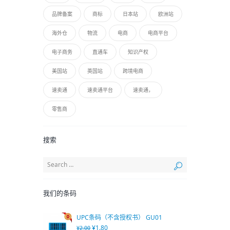
品牌备案
商标
日本站
欧洲站
海外仓
物流
电商
电商平台
电子商务
直通车
知识产权
美国站
英国站
跨境电商
速卖通
速卖通平台
速卖通，
零售商
搜索
我们的条码
UPC条码（不含授权书） GU01
¥
1.80
¥
2.00