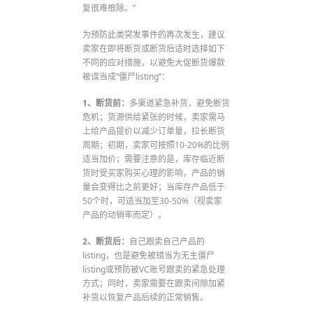
复很难根除。”
为预防此类突发事件的再次发生，建议
卖家在即将断货或断货后适时选择如下
不同的应对措施，以避免大促断货爆款
被误当成“僵尸listing”：
1、断货前：
多渠道紧急补货，避免断货
危机；货源供给紧张的时候，卖家需马
上给产品提价以减少订单量，拉长断货
周期；初期，卖家可按照10-20%的比例
适当加价；需要注意的是，库存临近断
货时受买家购买心理的影响，产品的销
量会变得比之前更好；当库存产品低于
50个时，可适当加至30-50%（视卖家
产品的动销率而定）。
2、断货后：
自己跟卖自己产品的
listing，也是避免被错当为无主僵尸
listing或预防被VC账号跟卖的紧急处理
方式；同时，卖家需要在跟卖间隙加紧
补货以恢复产品后续的正常销售。