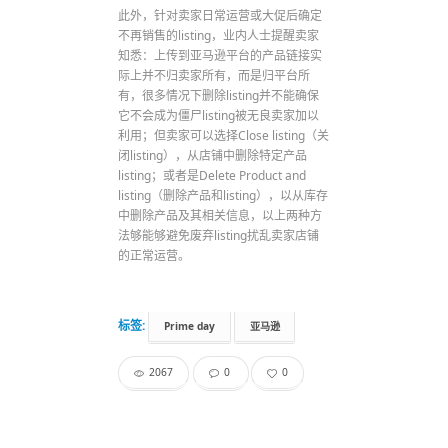
此外，针对卖家日常运营或大促后确定
不再销售的listing，业内人士提醒卖家
知悉：上传到亚马逊平台的产品链接实
际上并不归卖家所有，而是归平台所
有，很多情况下删除listing并不能确保
它不会成为僵尸listing被无良卖家加以
利用；但卖家可以选择Close listing（关
闭listing），从店铺中删除特定产品
listing；或者是Delete Product and
listing（删除产品和listing），以从库存
中删除产品及其相关信息，以上两种方
法够能够避免废弃listing扰乱卖家店铺
的正常运营。
标签:
Prime day
亚马逊
2067
0
0