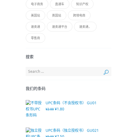
电子商务
直通车
知识产权
美国站
英国站
跨境电商
速卖通
速卖通平台
速卖通，
零售商
搜索
我们的条码
UPC条码（不含授权书） GU01
¥
1.80
¥
2.00
UPC条码（独立授权书） GU021
¥
7.50
¥
9.00