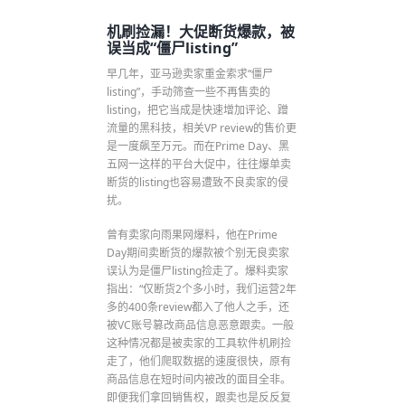
机刷捡漏！大促断货爆款，被
误当成“僵尸listing”
早几年，亚马逊卖家重金索求“僵尸
listing”，手动筛查一些不再售卖的
listing，把它当成是快速增加评论、蹭
流量的黑科技，相关VP review的售价更
是一度飙至万元。而在Prime Day、黑
五网一这样的平台大促中，往往爆单卖
断货的listing也容易遭致不良卖家的侵
扰。
曾有卖家向雨果网爆料，他在Prime
Day期间卖断货的爆款被个别无良卖家
误认为是僵尸listing捡走了。爆料卖家
指出：“仅断货2个多小时，我们运营2年
多的400条review都入了他人之手，还
被VC账号篡改商品信息恶意跟卖。一般
这种情况都是被卖家的工具软件机刷捡
走了，他们爬取数据的速度很快，原有
商品信息在短时间内被改的面目全非。
即便我们拿回销售权，跟卖也是反反复