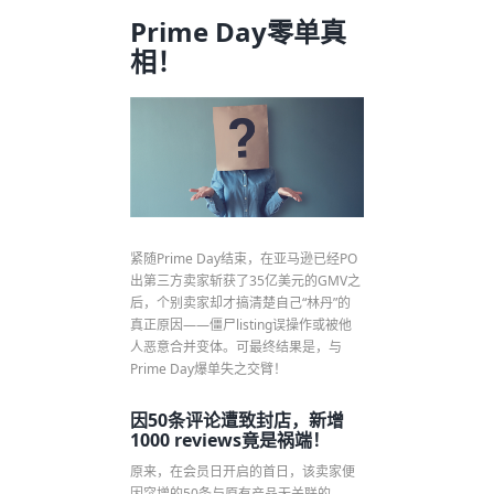
Prime Day零单真
相！
紧随Prime Day结束，在亚马逊已经PO
出第三方卖家斩获了35亿美元的GMV之
后，个别卖家却才搞清楚自己“林丹”的
真正原因——僵尸listing误操作或被他
人恶意合并变体。可最终结果是，与
Prime Day爆单失之交臂！
因50条评论遭致封店，新增
1000 reviews竟是祸端！
原来，在会员日开启的首日，该卖家便
因突增的50条与原有产品无关联的