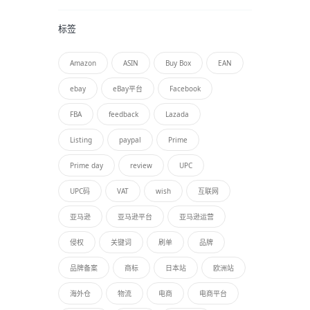
标签
Amazon
ASIN
Buy Box
EAN
ebay
eBay平台
Facebook
FBA
feedback
Lazada
Listing
paypal
Prime
Prime day
review
UPC
UPC码
VAT
wish
互联网
亚马逊
亚马逊平台
亚马逊运营
侵权
关键词
刷单
品牌
品牌备案
商标
日本站
欧洲站
海外仓
物流
电商
电商平台