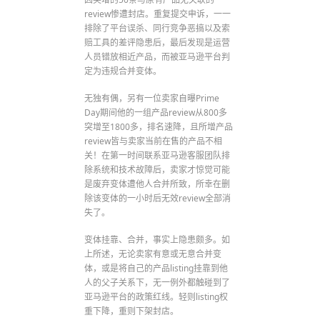
review惨遭封店。重复提交申诉，一一
排除了平台误杀、同行竞争恶搞以及索
赔工具的差评隐患后，最后发现是运营
人员错放相近产品，而被亚马逊平台判
定为违规合并变体。
无独有偶，另有一位卖家自曝Prime
Day期间他的一组产品review从800多
突增至1800多，排名速降，且所增产品
review皆与卖家当前在售的产品不相
关！在第一时间联系亚马逊客服团队排
除系统和技术故障后，卖家才惊觉可能
是废弃变体遭他人合并所致，所幸在删
除该变体的一小时后无效review全部消
失了。
变体挂靠、合并，事实上隐患颇多。如
上所述，无论卖家有意或无意合并变
体，或是将自己的产品listing挂靠到他
人的父子关系下，无一例外都触碰到了
亚马逊平台的政策红线。轻则listing权
重下降，重则下架封店。