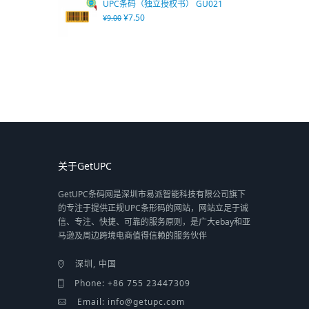
UPC条码（独立授权书） GU021
¥
7.50
¥
9.00
关于GetUPC
GetUPC条码网是深圳市易派智能科技有限公司旗下
的专注于提供正规UPC条形码的网站，网站立足于诚
信、专注、快捷、可靠的服务原则，是广大ebay和亚
马逊及周边跨境电商值得信赖的服务伙伴
深圳, 中国
Phone: +86 755 23447309
Email: info@getupc.com