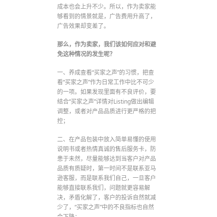
成本也会上升不少。所以，作为卖家能
够看到的情景就是，广告费用升高了，
广告效果却变差了。
那么，作为卖家，我们该如何应对和避
免这种情况的发生呢？
一、养成查看“买家之声”的习惯，把查
看“买家之声”作为日常工作中比不可少
的一项。如果发现里面有不良评价，要
结合“买家之声”详情对Listing做出编辑
调整，或者对产品品质进行更严格的把
控；
二、在产品包装中放入简单易懂的使用
说明书或者热情真诚的售后服务卡，防
患于未然，尽量能够达到当客户对产品
品质有质疑时，第一时间不是联系亚马
逊客服，而是联系我们自己，一旦客户
能够直接联系我们，问题就更容易解
决，矛盾化解了，客户的投诉自然就减
少了，“买家之声”中的不良指标也自然
会下降；