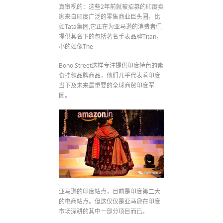
真审视的：这些2年前就被招募的印度卖
家来自印度广泛的零售商业巨头圈，比
如Tata集团,它正在为亚马逊的消费者们
提供其名下的包括著名手表品牌Titan，
小的如像The
Boho Street这样专注提供印度特色的素
食挂毯品牌商品，他们几乎代表着印度
当下及未来最重要的全球商贸印度军
团。
亚马逊的印度站点，目前是印度第二大
的电商站点。但这仅仅是亚马逊在印度
市场深耕的其中一部分项目而已。