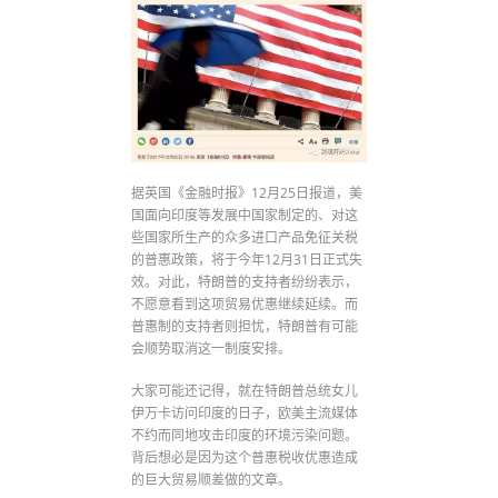
据英国《金融时报》12月25日报道，美
国面向印度等发展中国家制定的、对这
些国家所生产的众多进口产品免征关税
的普惠政策，将于今年12月31日正式失
效。对此，特朗普的支持者纷纷表示，
不愿意看到这项贸易优惠继续延续。而
普惠制的支持者则担忧，特朗普有可能
会顺势取消这一制度安排。
大家可能还记得，就在特朗普总统女儿
伊万卡访问印度的日子，欧美主流媒体
不约而同地攻击印度的环境污染问题。
背后想必是因为这个普惠税收优惠造成
的巨大贸易顺差做的文章。