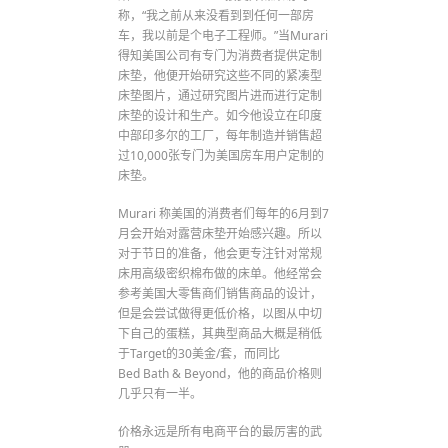
称，“我之前从来没看到到任何一部房
车，我以前是个电子工程师。”当Murari
得知美国公司有专门为消费者提供定制
床垫，他便开始研究这些不同的紧凑型
床垫图片，通过研究图片进而进行定制
床垫的设计和生产。如今他设立在印度
中部印多尔的工厂，每年制造并销售超
过10,000张专门为美国房车用户定制的
床垫。
Murari 称美国的消费者们每年的6月到7
月会开始对露营床垫开始感兴趣。所以
对于节日的准备，他会更专注针对常规
床用高级密织棉布做的床单。他经常会
参考美国大零售商们销售商品的设计，
但是会尝试做得更低价格，以图从中切
下自己的蛋糕，其典型商品大概是稍低
于Target的30美金/套，而同比
Bed Bath & Beyond，他的商品价格则
几乎只有一半。
价格永远是所有电商平台的最厉害的武