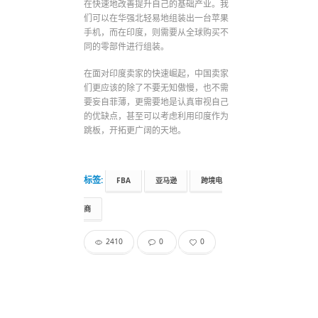
在快速地改善提升自己的基础产业。我
们可以在华强北轻易地组装出一台苹果
手机，而在印度，则需要从全球购买不
同的零部件进行组装。
在面对印度卖家的快速崛起，中国卖家
们更应该的除了不要无知傲慢，也不需
要妄自菲薄，更需要地是认真审视自己
的优缺点，甚至可以考虑利用印度作为
跳板，开拓更广阔的天地。
标签:
FBA
亚马逊
跨境电
商
2410
0
0