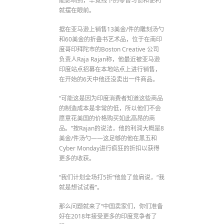
能影响到，毕竟线下的零售习惯和便利
就摆在眼前。
据在亚马逊上销售13美金/件的雕刻汤勺
和60美金的折叠书艺术品，位于在南印
度哥印拜陀市的Boston Creative 公司
负责人Raja Rajan称，他最近被亚马逊
印度站点招募在本地站点上进行销售，
在开始的6天中他还没卖出一件商品。
“可能这是因为印度消费者知道这些商品
的制造成本是非常的低，所以他们不会
愿意花美国的价格购买如此高昂的商
品。”按Rajan的说法，他的利润大概是8
美金/件汤勺——这足够的他在黑五和
Cyber Monday进行疯狂的折扣以获得
更多的收获。
“我们计划全场打5折”他耸了耸肩说，“我
就是想试试看”。
那么问题就来了“中国卖家们，你们准备
好在2018年接受更多的印度竞争者了