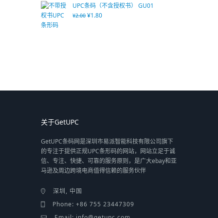
UPC条码（不含授权书） GU01
¥
1.80
¥
2.00
关于GetUPC
GetUPC条码网是深圳市易派智能科技有限公司旗下
的专注于提供正规UPC条形码的网站，网站立足于诚
信、专注、快捷、可靠的服务原则，是广大ebay和亚
马逊及周边跨境电商值得信赖的服务伙伴
深圳, 中国
Phone: +86 755 23447309
Email: info@getupc.com