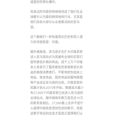
或喜的旺季吐槽中。
而身边的邻居则悄悄地闯进了我们在全
球都引以为豪的跨境电商行当，尤其是
我们目前大部分从业者都活跃的亚马
逊。
这个跟我们一样有着悠长历史和惊人潜
力的邻居就是：印度。
据外媒报道，亚马逊正在扩大印度卖家
进入亚马逊站点为其遍布全球的买家们
提供更低价格的商品。成千上万个印度
本土卖家为了服务那些热衷搜索低价商
品的美国消费者们，不断地把包括床上
用品、珠宝饰品、厨房用品和服饰鞋帽
等产品送近亚马逊的仓库。印度卖家的
招募计划从2015年开始，数据显示最少
有27,000个印度卖家已经进入亚马逊的
全球站点。跟中国每年数万甚至近10万
的新卖家相比，27,000看上去并不是什
么值得中国卖家感到忧虑的数字。但是
这数字背后的信息才是真正值得我们认