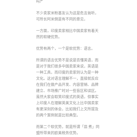
吗?”
不少卖家米粉基友认为这是危言耸听，
可所长阿米倒是有不同的意见，
一方面，印度卖家相比中国卖家有着天
然的软硬优势。
优势有两个，一个是软优势：语言。
所谓的语言优势不是说是否懂英语，而
是对于我们很多中国卖家来说，英语是
一种工具，而印度的卖家则认为是一种
文化。这对语言理解不一，直接就反应
在我们在做产品开发、内容营销、品牌
建立、市场推广时对一些盲区和误区。
虽然大家会取笑印度式的英语，但事实
上印度人在理解英美文化上比中国卖家
有更深刻的体会，比如我们上文所提及
的两个案例就是比较典型。
而第二个软优势，就是所谓「皿 煮」同
盟所带来的欧美税务优势。