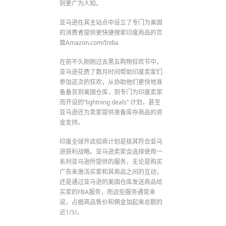
则更广为人知。
亚马逊在其主站点中设立了专门为美国
的消费者提供更快捷搜索印度商品的页
面Amazon.com/India
在前不久刚刚过去黑五购物狂欢节中，
亚马逊花费了数月时间帮助印度卖家们
参加这次的狂欢，从协助他们更快地准
备备货到美国仓库，到专门为印度卖家
而开设的“lightning deals” 计划，甚至
亚马逊还为卖家提供准备库存商品的资
金支持。
印度全球开店招商计划是极其符合亚马
逊获利战略。亚马逊卖家会选择使用一
系列亚马逊所提供的服务，无论是购买
广告来激活买家和其商品之间的互动，
还是通过亚马逊的美国仓库发送商品给
买家的FBA服务，而这些服务通常来
说，占据商品售价和佣金加起来总额的
近1/3/。