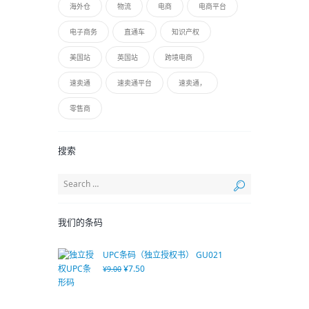
海外仓
物流
电商
电商平台
电子商务
直通车
知识产权
美国站
英国站
跨境电商
速卖通
速卖通平台
速卖通，
零售商
搜索
我们的条码
UPC条码（独立授权书） GU021
¥
7.50
¥
9.00