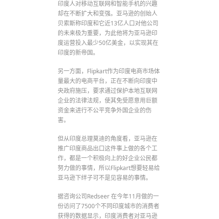
印度人对移动互联网和智能手机的兴趣
却在不断扩大和变强。亚马逊的创始人
贝索斯称印度和它近13亿人口对他公司
的未来极为重要，为此他将为亚马逊印
度运营投入最少50亿美金，以实现其在
印度的新帝国。
另一方面，Flipkart作为印度电商市场体
量最大的电商平台，正在不断向印度中
央政府施压，要求通过保护本地互联网
企业的法律法规，使其免受愿意用巨额
资金来进行不公平竞争外国企业的伤
害。
但从印度总理莫迪的角度看，亚马逊在
推广印度商品出口这件事上做的各个工
作，都是一个积极向上的好企业公民都
努力做的事情，所以Flipkart想要轻易给
亚马逊下绊子可不是见容易的事情。
据咨询公司Redseer 在今年11月做的一
份访问了7500个不同印度城市的消费者
获得的数据显示，印度消费者对亚马逊