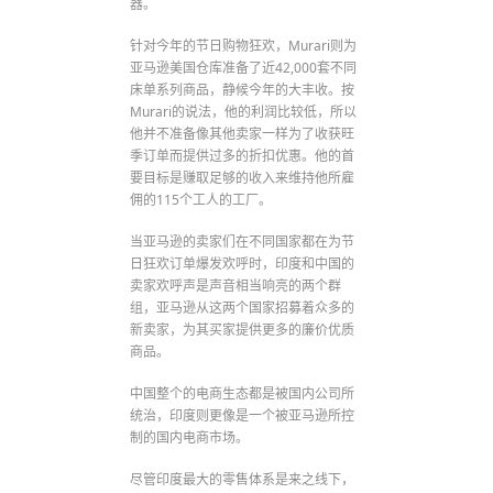
器。
针对今年的节日购物狂欢，Murari则为
亚马逊美国仓库准备了近42,000套不同
床单系列商品，静候今年的大丰收。按
Murari的说法，他的利润比较低，所以
他并不准备像其他卖家一样为了收获旺
季订单而提供过多的折扣优惠。他的首
要目标是赚取足够的收入来维持他所雇
佣的115个工人的工厂。
当亚马逊的卖家们在不同国家都在为节
日狂欢订单爆发欢呼时，印度和中国的
卖家欢呼声是声音相当响亮的两个群
组，亚马逊从这两个国家招募着众多的
新卖家，为其买家提供更多的廉价优质
商品。
中国整个的电商生态都是被国内公司所
统治，印度则更像是一个被亚马逊所控
制的国内电商市场。
尽管印度最大的零售体系是来之线下，