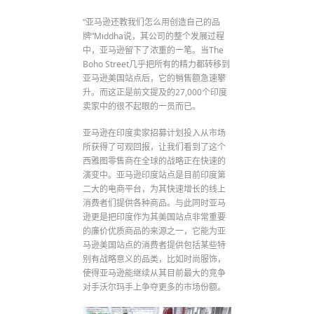
“亚马逊还教我们怎么用创造自己的品
牌”Middha说，其公司的整个发展过程
中，亚马逊留下了浓重的一笔。当The
Boho Street几乎把所有的精力都转移到
亚马逊美国站点后，它的销售额急速攀
升。而这正是前文提及的27,000个印度
卖家中的很不起眼的一员而已。
亚马逊在印度卖家招募计划投入从市场
所获得了可观回报，让我们看到了这个
西雅图零售商在全球的战略正在快速的
演变中。亚马逊印度站点是目前印度第
二大的电商平台，为其快速增长的线上
消费者们提供各种商品。与此同时亚马
逊更是把印度作为其美国站点非常重要
的廉价优质商品的来源之一，它能为亚
马逊美国站点的消费者提供包括某些特
别有战略意义的品类，比如时尚服饰，
使得亚马逊能继续从其目前最大的竞争
对手沃尔玛手上争夺更多的市场份额。