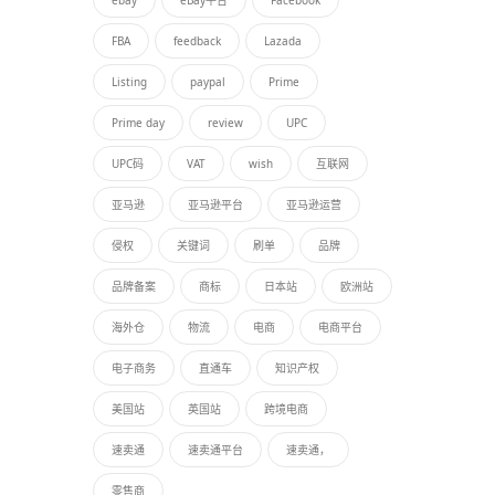
FBA
feedback
Lazada
Listing
paypal
Prime
Prime day
review
UPC
UPC码
VAT
wish
互联网
亚马逊
亚马逊平台
亚马逊运营
侵权
关键词
刷单
品牌
品牌备案
商标
日本站
欧洲站
海外仓
物流
电商
电商平台
电子商务
直通车
知识产权
美国站
英国站
跨境电商
速卖通
速卖通平台
速卖通，
零售商