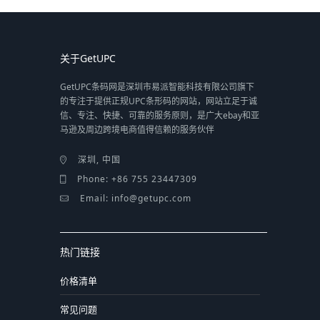
关于GetUPC
GetUPC条码网是深圳市易派智能科技有限公司旗下
的专注于提供正规UPC条形码的网站，网站立足于诚
信、专注、快捷、可靠的服务原则，是广大ebay和亚
马逊及周边跨境电商值得信赖的服务伙伴
深圳, 中国
Phone: +86 755 23447309
Email: info@getupc.com
热门链接
价格清单
常见问题