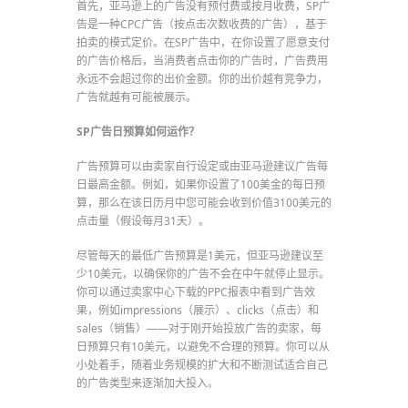
首先，亚马逊上的广告没有预付费或按月收费，SP广
告是一种CPC广告（按点击次数收费的广告），基于
拍卖的模式定价。在SP广告中，在你设置了愿意支付
的广告价格后，当消费者点击你的广告时，广告费用
永远不会超过你的出价金额。你的出价越有竞争力，
广告就越有可能被展示。
SP广告日预算如何运作？
广告预算可以由卖家自行设定或由亚马逊建议广告每
日最高金额。例如，如果你设置了100美金的每日预
算，那么在该日历月中您可能会收到价值3100美元的
点击量（假设每月31天）。
尽管每天的最低广告预算是1美元，但亚马逊建议至
少10美元，以确保你的广告不会在中午就停止显示。
你可以通过卖家中心下载的PPC报表中看到广告效
果，例如impressions（展示）、clicks（点击）和
sales（销售）——对于刚开始投放广告的卖家，每
日预算只有10美元，以避免不合理的预算。你可以从
小处着手，随着业务规模的扩大和不断测试适合自己
的广告类型来逐渐加大投入。