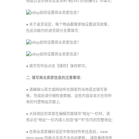
物品页显示商业卖家资料”税(VAT)识别编号】中填写;
● 关于退货设定，每个物品都需单独设置退货政策，
在此功能内的退货部分无需填写;
● 填写完毕后点击【储存】保存即可。
二. 填写商业卖家信息的注意事项：
● 请确保以英文或网站所在国家的当地语言填写表
格，完成后请仔细检查数据，这些内容会显示在你所
有的刊登物品页面上;
● 大陆地区的卖家在编辑页面填写“地址”一栏时，请
务必在“地址”一栏内填入包括“省”“市”在内的完整地址;
● 在商业卖家偏好设定中修改好所有信息后，view
item page 的商业信息不会自动更新， 请批量修改所