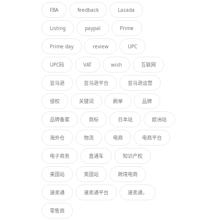
FBA
feedback
Lazada
Listing
paypal
Prime
Prime day
review
UPC
UPC码
VAT
wish
互联网
亚马逊
亚马逊平台
亚马逊运营
侵权
关键词
刷单
品牌
品牌备案
商标
日本站
欧洲站
海外仓
物流
电商
电商平台
电子商务
直通车
知识产权
美国站
英国站
跨境电商
速卖通
速卖通平台
速卖通，
零售商