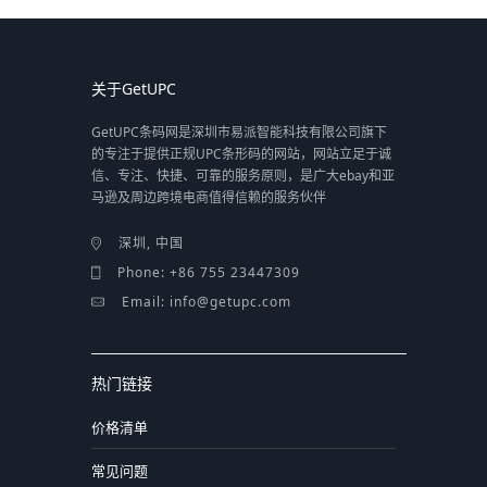
关于GetUPC
GetUPC条码网是深圳市易派智能科技有限公司旗下
的专注于提供正规UPC条形码的网站，网站立足于诚
信、专注、快捷、可靠的服务原则，是广大ebay和亚
马逊及周边跨境电商值得信赖的服务伙伴
深圳, 中国
Phone: +86 755 23447309
Email: info@getupc.com
热门链接
价格清单
常见问题