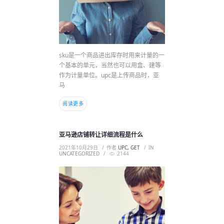
sku是一个商品进出库存时用来计量的一
个基本的单元，当然也可以用盒、建等
作为计量单位。upc是上传商品时，亚
马
阅读更多
亚马逊店铺转让详细流程是什么
2021年10月29日
作者
UPC, GET
IN
UNCATEGORIZED
2144