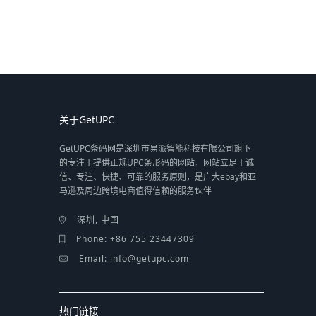
关于GetUPC
GetUPC条码网是深圳市易派智能科技有限公司旗下
的专注于提供正规UPC条形码的网站，网站立足于诚
信、专注、快捷、可靠的服务原则，是广大ebay和亚
马逊及周边跨境电商值得信赖的服务伙伴
深圳, 中国
Phone: +86 755 23447309
Email: info@getupc.com
热门链接