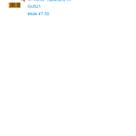
GU021
¥
7.50
¥
9.00