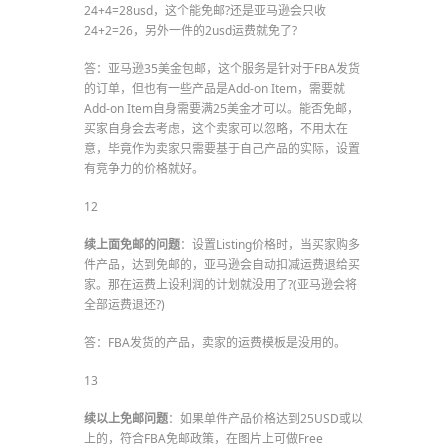
24+4=28usd，这个能免邮?还是亚马逊会只收
24+2=26，另外一件的2usd运费就免了?
答：亚马逊35美金包邮，这个服务是针对于FBA发货
的订单，但也有一些产品是Add-on Item，需要就
Add-on Item自身需要满25美金才可以。能否免邮，
买家自身会去考虑，这个卖家可以忽略，不用太在
意，毕竟作为卖家只需要基于自己产品的实际，设置
有竞争力的价格就好。
12
续上面免邮的问题
：设置Listing价格时，当买家购多
件产品，达到免邮的，亚马逊会自动扣减运费退给买
家。那在运费上设利润的计划就没用了?(亚马逊会将
全部运费退还?)
答：FBA发货的产品，卖家的运费模板是没用的。
13
续以上免邮问题
：如果单件产品价格达到25USD或以
上的，符合FBA免邮政策，在图片上可做Free