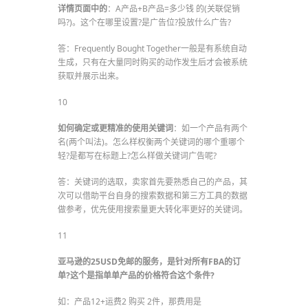
详情页面中的
：A产品+B产品=多少钱 的(关联促销
吗?)。这个在哪里设置?是广告位?投放什么广告?
答：Frequently Bought Together一般是有系统自动
生成，只有在大量同时购买的动作发生后才会被系统
获取并展示出来。
10
如何确定或更精准的使用关键词
：如一个产品有两个
名(两个叫法)。怎么样权衡两个关键词的哪个重哪个
轻?是都写在标题上?怎么样做关键词广告呢?
答：关键词的选取，卖家首先要熟悉自己的产品，其
次可以借助平台自身的搜索数据和第三方工具的数据
做参考，优先使用搜索量更大转化率更好的关键词。
11
亚马逊的25USD免邮的服务，是针对所有FBA的订
单?这个是指单单产品的价格符合这个条件?
如：产品12+运费2 购买 2件，那费用是