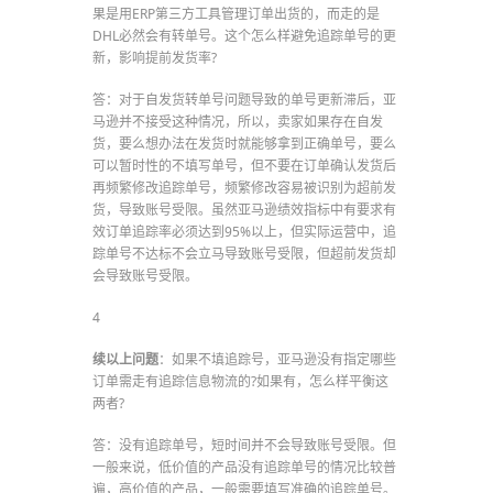
果是用ERP第三方工具管理订单出货的，而走的是
DHL必然会有转单号。这个怎么样避免追踪单号的更
新，影响提前发货率?
答：对于自发货转单号问题导致的单号更新滞后，亚
马逊并不接受这种情况，所以，卖家如果存在自发
货，要么想办法在发货时就能够拿到正确单号，要么
可以暂时性的不填写单号，但不要在订单确认发货后
再频繁修改追踪单号，频繁修改容易被识别为超前发
货，导致账号受限。虽然亚马逊绩效指标中有要求有
效订单追踪率必须达到95%以上，但实际运营中，追
踪单号不达标不会立马导致账号受限，但超前发货却
会导致账号受限。
4
续以上问题
：如果不填追踪号，亚马逊没有指定哪些
订单需走有追踪信息物流的?如果有，怎么样平衡这
两者?
答：没有追踪单号，短时间并不会导致账号受限。但
一般来说，低价值的产品没有追踪单号的情况比较普
遍，高价值的产品，一般需要填写准确的追踪单号。