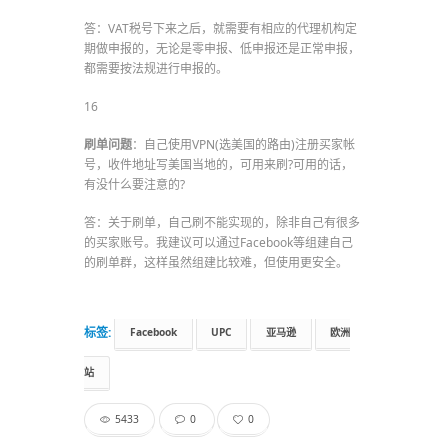
答：VAT税号下来之后，就需要有相应的代理机构定
期做申报的，无论是零申报、低申报还是正常申报，
都需要按法规进行申报的。
16
刷单问题
：自己使用VPN(选美国的路由)注册买家帐
号，收件地址写美国当地的，可用来刷?可用的话，
有没什么要注意的?
答：关于刷单，自己刷不能实现的，除非自己有很多
的买家账号。我建议可以通过Facebook等组建自己
的刷单群，这样虽然组建比较难，但使用更安全。
标签:
Facebook
UPC
亚马逊
欧洲
站
5433
0
0