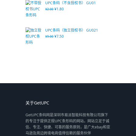
UPC条码（不含授权书） GU01
¥
1.80
¥
2.00
UPC条码（独立授权书） GU021
¥
7.50
¥
9.00
关于GetUPC
GetUPC条码网是深圳市易派智能科技有限公司旗下
的专注于提供正规UPC条形码的网站，网站立足于诚
信、专注、快捷、可靠的服务原则，是广大ebay和亚
马逊及周边跨境电商值得信赖的服务伙伴