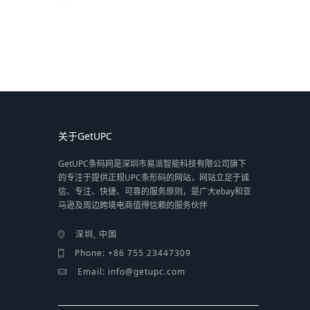
关于GetUPC
GetUPC条码网是深圳市易派智能科技有限公司旗下
的专注于提供正规UPC条形码的网站，网站立足于诚
信、专注、快捷、可靠的服务原则，是广大ebay和亚
马逊及周边跨境电商值得信赖的服务伙伴
深圳, 中国
Phone: +86 755 23447309
Email: info@getupc.com