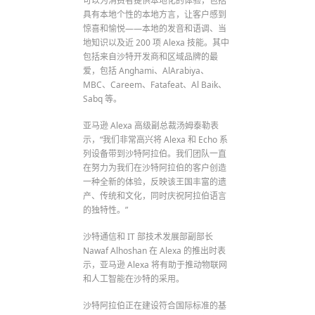
可以为消费者提供本地化的体验，包括
具有本地个性的本地方言，让客户感到
惊喜和愉悦——本地的发音和语调、当
地知识以及近 200 项 Alexa 技能。其中
包括来自沙特开发商和区域品牌的最
爱，包括 Anghami、AlArabiya、
MBC、Careem、Fatafeat、Al Baik、
Sabq 等。
亚马逊 Alexa 高级副总裁汤姆泰勒表
示，“我们非常高兴将 Alexa 和 Echo 系
列设备带到沙特阿拉伯。我们团队一直
在努力为我们在沙特阿拉伯的客户创造
一种全新的体验，反映该王国丰富的遗
产、传统和文化，同时庆祝阿拉伯语言
的独特性。”
沙特通信和 IT 部技术发展部副部长
Nawaf Alhoshan 在 Alexa 的推出时表
示，亚马逊 Alexa 将有助于推动物联网
和人工智能在沙特的采用。
沙特阿拉伯正在建设符合国际标准的基