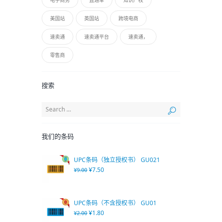
电子商务
直通车
知识产权
美国站
英国站
跨境电商
速卖通
速卖通平台
速卖通，
零售商
搜索
我们的条码
UPC条码（独立授权书） GU021
¥
7.50
¥
9.00
UPC条码（不含授权书） GU01
¥
1.80
¥
2.00