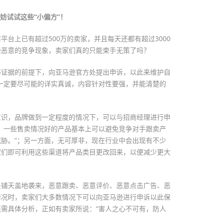
妨试试这些“小偏方”！
台上已有超过500万的卖家，并且每天还都有超过3000
些恶意的竞争现象，卖家们真的只能束手无策了吗？
够证据的前提下，向亚马逊官方处提出申诉，以此来维护自
一定要尽可能的详实真诚，内容针对性要强，并能清楚的
意识，品牌做到一定程度的情况下，可以与招商经理进行申
，一些售卖情况好的产品基本上可以避免竞争对手跟卖产
胁。”；另一方面，无可厚非，现在行业中会出现有不少
家们即可利用这些渠道将产品类目更改回来，以便减少更大
是铺天盖地袭来，恶意跟卖、恶意评价、恶意点击广告、恶
情况时，卖家们大多数情况下可以向亚马逊进行申诉以此保
需具体分析，正如有卖家所说：“害人之心不可有，防人