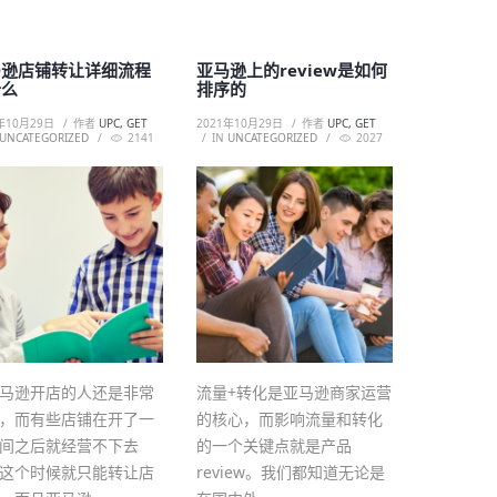
马逊店铺转让详细流程
亚马逊上的review是如何
什么
排序的
年10月29日
作者
UPC, GET
2021年10月29日
作者
UPC, GET
UNCATEGORIZED
2141
IN
UNCATEGORIZED
2027
马逊开店的人还是非常
流量+转化是亚马逊商家运营
，而有些店铺在开了一
的核心，而影响流量和转化
间之后就经营不下去
的一个关键点就是产品
这个时候就只能转让店
review。我们都知道无论是