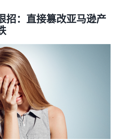
狠招：直接篡改亚马逊产
跌