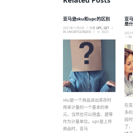
亚马逊sku和upc的区别
亚
是
2021年11月5日
作者
UPC, GET
IN
UNCATEGORIZED
3025
2021
IN
sku是一个商品进出库存时
在亚
用来计量的一个基本的单
多的
元，当然也可以用盒、建等
段时
作为计量单位。upc是上传
了，
商品时，亚马