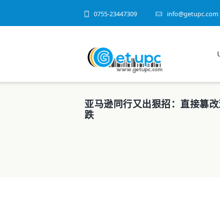
0755-23447309
info@getupc.com
亚马逊同行又出狠招：直接篡改
跌