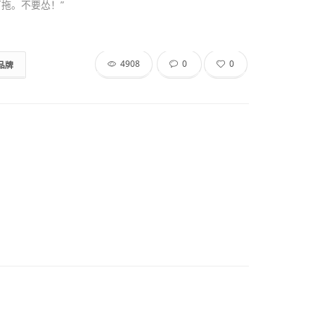
拖。不要怂！”
4908
0
0
品牌