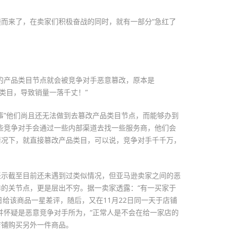
而来了，在卖家们积极奋战的同时，就有一部分“急红了
。
的产品类目节点就会被竞争对手恶意篡改，原本是
关的类目，导致销量一落千丈！”
事”他们尚且还无法做到去篡改产品类目节点，而能够办到
些竞争对手会通过一些内部渠道去找一些服务商，他们会
情况下，就直接篡改产品类目，可以说，竞争对手千千万，
表示截至目前还未遇到过类似情况，但亚马逊卖家之间的恶
的关节点，更是层出不穷。据一卖家透露：“有一买家于
2日给该商品一星差评，随后，又在11月22日同一天于店铺
并怀疑是恶意竞争对手所为，“正常人是不会在给一家店的
店铺购买另外一件商品。