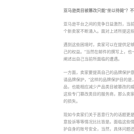
亚马逊类目被篡改只能“坐以待毙”？不
亚马逊平台之间的竞争日益激烈，当前平
个新卖家不断涌入。面对上述所提这
遇到这些困境时，卖家可以在提供足
己的权益。“当然在邮件的撰写上，也
阐述出自己当前所面临的遭遇。
一方面，卖家要提高自己的品牌保护
请品牌保护，“这样的品牌保护目的是
品，也能相应减少产品类目被篡改的威
这些专门篡改类目的服务商，那么卖
的损失。
现如今卖家们关于恶意行为的话题更
意投诉等等情况比比皆是。面临这些
护自身的账号安全，当然，具体问题还