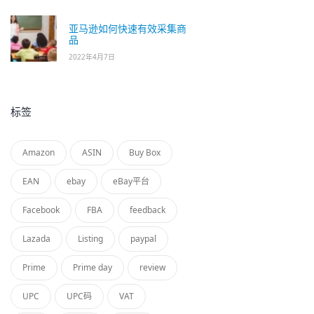
亚马逊如何快速有效采集商
品
2022年4月7日
标签
Amazon
ASIN
Buy Box
EAN
ebay
eBay平台
Facebook
FBA
feedback
Lazada
Listing
paypal
Prime
Prime day
review
UPC
UPC码
VAT