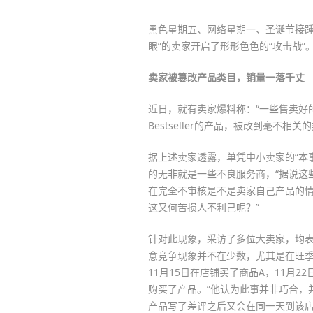
黑色星期五、网络星期一、圣诞节接踵
眼”的卖家开启了形形色色的“攻击战”
卖家被篡改产品类目，销量一落千丈
近日，就有卖家爆料称：“一些售卖好
Bestseller的产品，被改到毫不相
据上述卖家透露，单凭中小卖家的“本
的无非就是一些不良服务商，“据说这
在完全不审核是不是卖家自己产品的
这又何苦损人不利己呢？”
针对此现象，采访了多位大卖家，均
意竞争现象并不在少数，尤其是在旺季
11月15日在店铺买了商品A，11月2
购买了产品。”他认为此事并非巧合，
产品写了差评之后又会在同一天到该