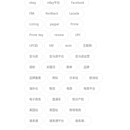
ebay
eBay平台
Facebook
FBA
feedback
Lazada
Listing
paypal
Prime
Prime day
review
UPC
UPC码
VAT
wish
互联网
亚马逊
亚马逊平台
亚马逊运营
侵权
关键词
刷单
品牌
品牌备案
商标
日本站
欧洲站
海外仓
物流
电商
电商平台
电子商务
直通车
知识产权
美国站
英国站
跨境电商
速卖通
速卖通平台
速卖通，