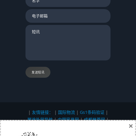
发送短讯
|
友情链接：
|
国际物流
|
Gs1条码验证
|
翼途外贸导航
|
中国家具网
|
成都誉尊网
|
×
软媒魔方
|
聚讯网
|
Affiliate Directory
|
外
贸直通职