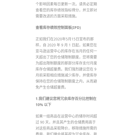
个影响因素每日更新一次。请务必定期
查看您的库存绩效指标得分，并立即对
需要改进的方面采取措施。
查看库存绩效控制面板(IPD)
正如我们在2020年5月15日宣布的那
样，自 2020 年 9 月 1 日起，如果您在
亚马逊运营中心的库存在当月的任何一
天超出了您的仓储限制额度，您将需要
为超出限制额度的那部分库存支付月度
库存仓储超量费。我们强烈建议您在 9
月前采取相应措施减少库存，并使库存
保持在您的仓储限制额度之内，从而避
免产生仓储超量费。
1.我们建议您将冗余库存百分比控制在
10% 以下
如果一组商品在运营中心的储存时间超
过 90 天，并且其产生的仓储费用高于
对这些商品采取降价，移除措施所需的
费用，我们便会将其视为冗余库存。我