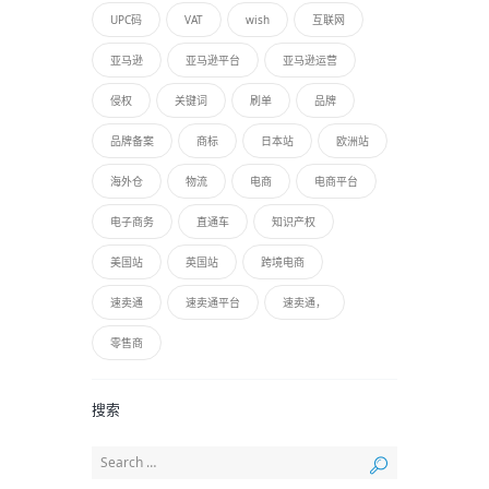
UPC码
VAT
wish
互联网
亚马逊
亚马逊平台
亚马逊运营
侵权
关键词
刷单
品牌
品牌备案
商标
日本站
欧洲站
海外仓
物流
电商
电商平台
电子商务
直通车
知识产权
美国站
英国站
跨境电商
速卖通
速卖通平台
速卖通，
零售商
搜索