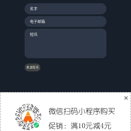
发送短讯
×
|
友情链接：
|
国际物流
|
Gs1条码验证
|
翼途外贸
导航
|
中国家具网
|
成都誉尊网
|
软媒魔方
|
聚讯网
|
Affiliate Directory
|
外贸直通职
深圳市易派智能科技有限公司
© 2012-2020 版权所有 备