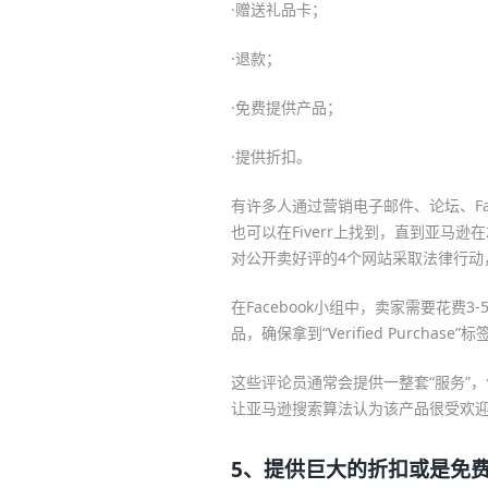
·赠送礼品卡；
·退款；
·免费提供产品；
·提供折扣。
有许多人通过营销电子邮件、论坛、Fa
也可以在Fiverr上找到，直到亚马逊在
对公开卖好评的4个网站采取法律行动
在Facebook小组中，卖家需要花费
品，确保拿到“Verified Purcha
这些评论员通常会提供一整套“服务”，包
让亚马逊搜索算法认为该产品很受欢
5、提供巨大的折扣或是免