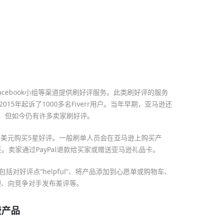
cebook小组等渠道提供刷好评服务。此类刷好评的服务
2015年起诉了1000多名Fiverr用户。当年早期，亚马逊还
，但如今仍有许多卖家刷好评。
3-5美元购买5星好评。一般刷单人员会在亚马逊上购买产
se”标签。卖家通过PayPal退款给买家或赠送亚马逊礼品卡。
括对好评点“helpful”、将产品添加到心愿单或购物车、
迎、向竞争对手发布差评等。
费产品