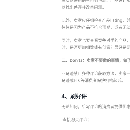
其次从使用的材料到包装、产品设计
以找出差评并改善问题。
此外，卖家应仔细检查产品listin
往往是因为产品不符合预期，或者无
同时，卖家也要查看竞争对手的产品
时，是否更加细致或有创意？最好是
二、Don’ts：卖家不要做的事情，
亚马逊禁止多种评论获取方法，卖家
马逊或FTC等消费者保护机构起诉。
4、刷好评
无论如何，给写评论的消费者提供优
·直接购买评论；