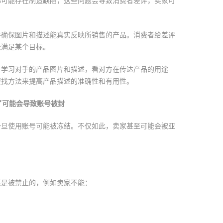
都可能存在制造缺陷，这些问题会导致消费者差评，卖家可
g，并确保图片和描述能真实反映所销售的产品。消费者给差评
法满足某个目标。
，学习对手的产品图片和描述，看对方在传达产品的用途
要找方法来提高产品描述的准确性和有用性。
做了可能会导致账号被封
一旦使用账号可能被冻结。不仅如此，卖家甚至可能会被亚
惠是被禁止的，例如卖家不能：