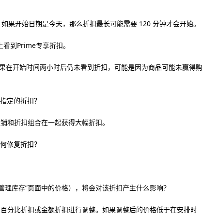
始。如果开始日期是今天，那么折扣最长可能需要 120 分钟才会开始。
上看到Prime专享折扣。
。如果在开始时间两小时后仍未看到折扣，可能是因为商品可能未赢得购
时指定的折扣？
促销和折扣组合在一起获得大幅折扣。
如何修复折扣？
。
即“管理库存”页面中的价格），将会对该折扣产生什么影响？
的百分比折扣或金额折扣进行调整。如果调整后的价格低于在安排时