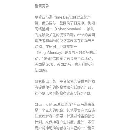
销售竞争
尽管亚马逊Prime Day已经建立起声
势，但仍要与一些网购节日竞争。例如
网络星期一（Cyber Monday），被认
为是最受关注的促销活动，65%的美国
消费者和44%的受访者表示在活动当日
购物。在德国，巨额星期一
（MegaMonday）是参与人数最多的活
动，10%的德国受访者会参与该活动，
美国是 30%、英国21%、意大利9%和
法国8%。
研究指出，某一平台仅依靠提供为购物
者提供便利的购物体验和低廉的产品，
还不足以吸引购物者远离“其它”平台。
Channie Mize总结道:“这对亚马逊来说
是一个巨大的机会。其他零售商也应该
注意理解客户需要，并通过恰当的销售
计划，来保持客户忠诚度。此外，零售
商应将冲动购物者视为自己的一个销售