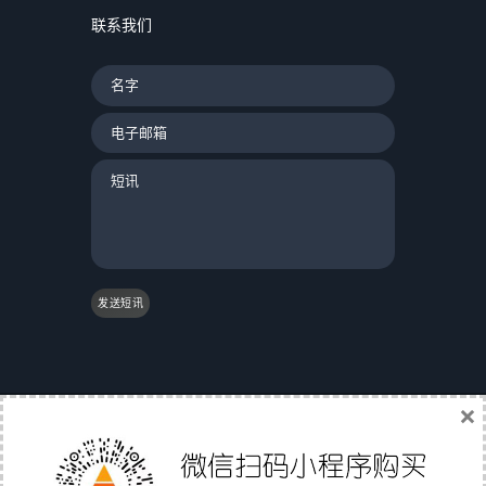
联系我们
发送短讯
×
|
友情链接：
|
国际物流
|
Gs1条码验证
|
翼途外贸
导航
|
中国家具网
|
成都誉尊网
|
软媒魔方
|
聚讯网
|
Affiliate Directory
|
外贸直通职