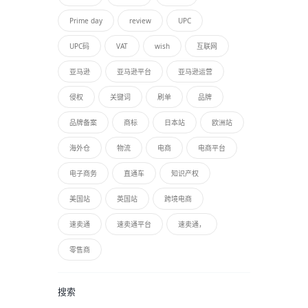
Prime day
review
UPC
UPC码
VAT
wish
互联网
亚马逊
亚马逊平台
亚马逊运营
侵权
关键词
刷单
品牌
品牌备案
商标
日本站
欧洲站
海外仓
物流
电商
电商平台
电子商务
直通车
知识产权
美国站
英国站
跨境电商
速卖通
速卖通平台
速卖通，
零售商
搜索