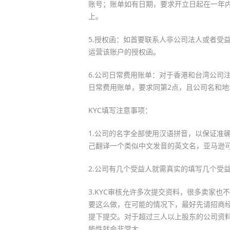
账号；账单如有日期，要求开立日起在一年
上。
5.授权函：如首要联系人非公司法人或者受
运营该账户的授权函。
6.公司日常费用账单：对于香港和台湾公司
日常费用账单，要求同第2点，且公司名和地
KYC填写注意事项：
1.公司的名字全部使用汉语拼音，以保证准
己翻译一个类似中文发音的英文名，亚马逊
2.公司有几个受益人就需真实的填写几个受
3.KYC审核允许多次提交资料，很多卖家
要这么做，在可能的情况下，最好先请招商
提下提交。对于超过三人以上股东的公司资
能性就会非常大。