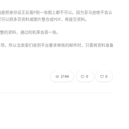
哪怕是把身份证正反面P到一张图上都不可以。因为亚马逊绝不会认
可以把多页资料或图片整合成PDF，再提交资料。
完整的资料，通过的机率会高一些。
事项，所以当卖家们收到平台要求审核的邮件时，只需将资料准备
2194
0
0