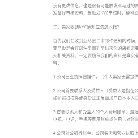
没有更改信息，也是很有可能触发亚马逊的周
准备好审核资料，当触发KYC审核时，便可
二、卖家收到KYC通知应该怎么做？
首先我们在收到亚马逊二审邮件通知的时候
亚马逊是会在邮件里面列举出来你的店铺需
交相关资料。一定要确保我们的资料是真实有
料：
1.公司营业执照扫描件。（个人卖家无需提
2.公司首要联系人及受益人（受益人是指在
如护照扫描件或身份证正反面加户口本本人
3.首要联系人和受益人的个人费用账单：最
电视，电话，手机等费用账单或信用卡对账
4.公司对公银行账单：公司名需和营业执照上