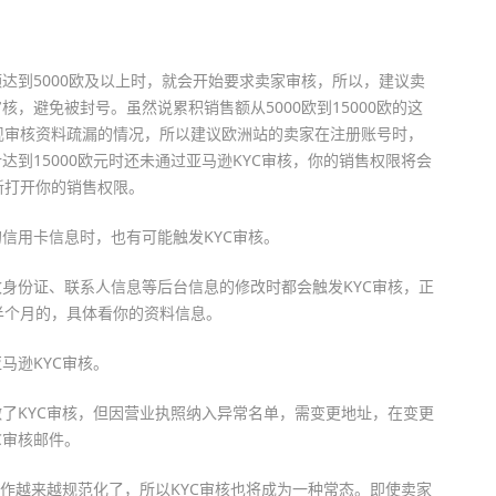
额达到5000欧及以上时，就会开始要求卖家审核，所以，建议卖
核，避免被封号。虽然说累积销售额从5000欧到15000欧的这
现审核资料疏漏的情况，所以建议欧洲站的卖家在注册账号时，
达到15000欧元时还未通过亚马逊KYC审核，你的销售权限将会
新打开你的销售权限。
的信用卡信息时，也有可能触发KYC审核。
改身份证、联系人信息等后台信息的修改时都会触发KYC审核，正
半个月的，具体看你的资料信息。
马逊KYC审核。
做了KYC审核，但因营业执照纳入异常名单，需变更地址，在变更
C审核邮件。
运作越来越规范化了，所以KYC审核也将成为一种常态。即使卖家