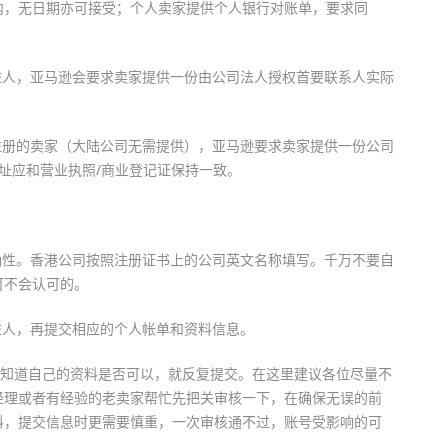
内，无日期亦可接受；个人卖家提供个人银行对账单，要求同
益人，亚马逊会要求卖家提供一份由公司法人授权首要联系人实际
注册的卖家（大陆公司无需提供），亚马逊要求卖家提供一份公司
址应和营业执照/商业登记证保持一致。
确性。香港公司按照注册证书上的公司英文名称填写。千万不要自
可不会认可的。
益人，再提交相应的个人帐单和资料信息。
也不知道自己的资料是否可以，就反复提交。在这里建议各位尽量不
经理或者有经验的老卖家帮忙先把关审核一下，在确保无误的前
料，提交信息时更需要慎重，一次审核通不过，账号受影响的可