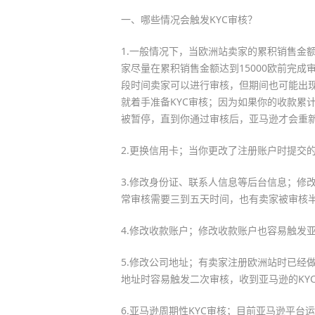
一、哪些情况会触发KYC审核？
1.一般情况下，当欧洲站卖家的累积销售金
家尽量在累积销售金额达到15000欧前完成审
段时间卖家可以进行审核，但期间也可能出
就着手准备KYC审核；因为如果你的收款累计
被暂停，直到你通过审核后，亚马逊才会重
2.更换信用卡；当你更改了注册账户时提交
3.修改身份证、联系人信息等后台信息；修
常审核需要三到五天时间，也有卖家被审核
4.修改收款账户；修改收款账户也容易触发亚
5.修改公司地址；有卖家注册欧洲站时已经
地址时容易触发二次审核，收到亚马逊的KY
6.亚马逊周期性KYC审核；目前亚马逊平台