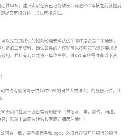
期性审核。建议卖家在自己可能触发亚马逊KYC审核之前就提前
立即提交审核资料，加快审核通过。
，可以先找到我们的招商经理去确认这个邮件是否是二审通知，
要准备的二审资料，确认邮件的内容就可以按照亚马逊的要求提
效的，并且有到公共事业单位盖章。过KYC审核需准备以下资
供）
公司中占有股份等于或超过25%的自然人或法人）的身份证件，比
页。
近90天内的任意一张日常费用账单（包括水，电，燃气，网络，
单等；账单上需要有姓名和家庭详细居住地址）
公司名一致；要有银行名和logo；必须有在该开户银行的银行