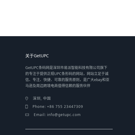
关于GetUPC
GetUPC条码网是深圳市易派智能科技有限公司旗下
的专注于提供正规UPC条形码的网站，网站立足于诚
信、专注、快捷、可靠的服务原则，是广大ebay和亚
马逊及周边跨境电商值得信赖的服务伙伴
深圳, 中国
Phone: +86 755 23447309
Email: info@getupc.com