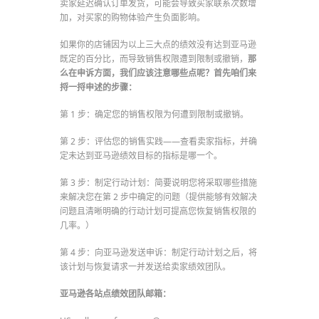
卖家延迟确认订单发货，可能会导致买家联系次数增
加，对买家的购物体验产生负面影响。
如果你的店铺因为以上三大点的绩效没有达到亚马逊
既定的百分比，而导致销售权限遭到限制或撤销，
那
么在申诉方面，我们应该注意哪些点呢？首先咱们来
捋一捋申述的步骤：
第 1 步：确定您的销售权限为何遭到限制或撤销。
第 2 步：评估您的销售实践——查看卖家指标，并确
定未达到亚马逊绩效目标的指标是哪一个。
第 3 步：制定行动计划：简要说明您将采取哪些措施
来解决您在第 2 步中确定的问题（提供能够有效解决
问题且清晰明确的行动计划可提高您恢复销售权限的
几率。）
第 4 步：向亚马逊发送申诉：制定行动计划之后，将
该计划与恢复请求一并发送给卖家绩效团队。
亚马逊各站点绩效团队邮箱：