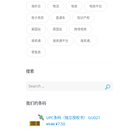
海外仓
物流
电商
电商平台
电子商务
直通车
知识产权
美国站
英国站
跨境电商
速卖通
速卖通平台
速卖通，
零售商
搜索
我们的条码
UPC条码（独立授权书） GU021
¥
7.50
¥
9.00