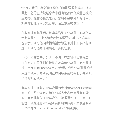
“您好，我们已经暂停了您的直接配送服务选项，也正
因此，您的直接配送仓库中所有物品库存数量已被设
置为零。在暂停恢复之前，您将不会收到新的订单，
如果你有任何未完成订单，请注意及时发货。”
在收到通知邮件后，该卖家咨询了亚马逊，亚马逊表
示此举是“出于业务和库存管理需要”。其它相关卖家
也表示，亚马逊回应指出暂停该选项并非卖家指标问
题，但亚马逊并未给出进一步的信息。
一位供应商表示，过去一个月，亚马逊供应商代表一
直在努力说服他们直接将产品卖给亚马逊，而不是通
过Direct Fulfillment项目，“我想，或许亚马逊是想结
束这个项目，并正试图在项目结束前将我们引导到其
平台的其它项目。”
有卖家提出问题，亚马逊是否会暂停Vendor Central
账户这一整个项目。相关分析人士表示这是有可能
的，而且此前关于亚马逊的一篇报道也指出了这一可
能性，该报道称亚马逊正试图将供应商和卖家整合到
一个名为“Amazon One Vendor”的系统中。