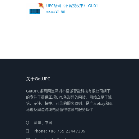
UPC条码（不含授权书） GU01
¥
1.80
¥
2.00
关于GetUPC
GetUPC条码网是深圳市易派智能科技有限公司旗下
的专注于提供正规UPC条形码的网站，网站立足于诚
信、专注、快捷、可靠的服务原则，是广大ebay和亚
马逊及周边跨境电商值得信赖的服务伙伴
深圳, 中国
Phone: +86 755 23447309