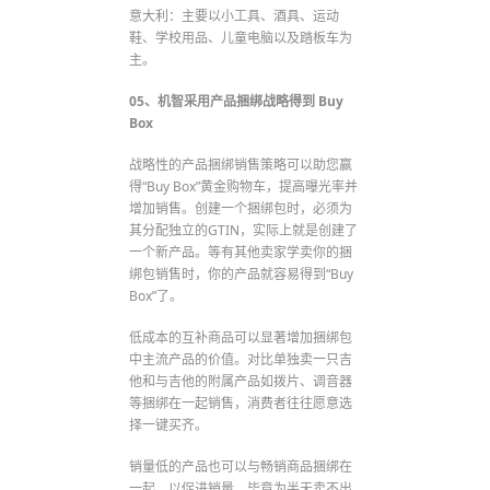
意大利：主要以小工具、酒具、运动
鞋、学校用品、儿童电脑以及踏板车为
主。
05、机智采用产品捆绑战略得到 Buy
Box
战略性的产品捆绑销售策略可以助您赢
得“Buy Box”黄金购物车，提高曝光率并
增加销售。创建一个捆绑包时，必须为
其分配独立的GTIN，实际上就是创建了
一个新产品。等有其他卖家学卖你的捆
绑包销售时，你的产品就容易得到“Buy
Box”了。
低成本的互补商品可以显著增加捆绑包
中主流产品的价值。对比单独卖一只吉
他和与吉他的附属产品如拨片、调音器
等捆绑在一起销售，消费者往往愿意选
择一键买齐。
销量低的产品也可以与畅销商品捆绑在
一起，以促进销量。毕竟为半天卖不出