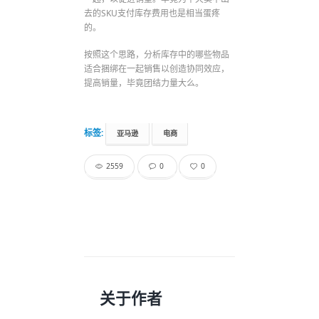
去的SKU支付库存费用也是相当蛋疼
的。
按照这个思路，分析库存中的哪些物品
适合捆绑在一起销售以创造协同效应，
提高销量，毕竟团结力量大么。
标签:
亚马逊
电商
2559
0
0
关于作者