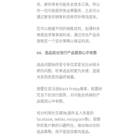
货，那你将有可能失去很多订单。所以
尽一切可能提供免运费服务，之后可以
通过更多的销售利润来弥补物流成本。
您可以根据不同的销售目的，如薄利多
销或追求每单高利润，通过优化产品目
录制定一个定价策略以保证利润。
04、选品前对流行产品做到心中有数
选品问题始终是令各位卖家无比纠结头
疼的问题，旺季选品则更为关键，直接
关系到卖家的最终销量。
想要在亚马逊Black Friday爆单，就要研
究当下的流行趋势，对可能会热销的产
品做到心中有数。
充分利用社交媒体(国外友人热爱的
facebook, twitter, instagram等)，观察
你的客户群的兴趣所在，做出相对应的
选品策略，而不是盲目跟风选品。