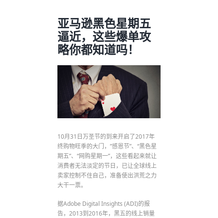
亚马逊黑色星期五
逼近，这些爆单攻
略你都知道吗！
10月31日万圣节的到来开启了2017年
终购物旺季的大门，”感恩节”、“黑色星
期五”、“网购星期一”，这些看起来就让
消费者无法淡定的节日，已让全球线上
卖家控制不住自己，准备使出洪荒之力
大干一票。
据Adobe Digital Insights (ADI)的报
告，2013到2016年，黑五的线上销量