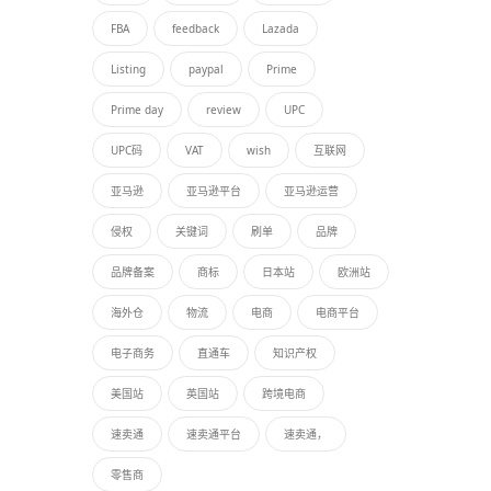
FBA
feedback
Lazada
Listing
paypal
Prime
Prime day
review
UPC
UPC码
VAT
wish
互联网
亚马逊
亚马逊平台
亚马逊运营
侵权
关键词
刷单
品牌
品牌备案
商标
日本站
欧洲站
海外仓
物流
电商
电商平台
电子商务
直通车
知识产权
美国站
英国站
跨境电商
速卖通
速卖通平台
速卖通，
零售商