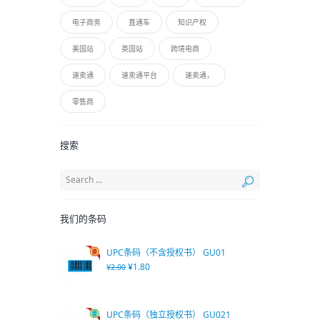
电子商务
直通车
知识产权
美国站
英国站
跨境电商
速卖通
速卖通平台
速卖通，
零售商
搜索
我们的条码
UPC条码（不含授权书） GU01
¥
1.80
¥
2.00
UPC条码（独立授权书） GU021