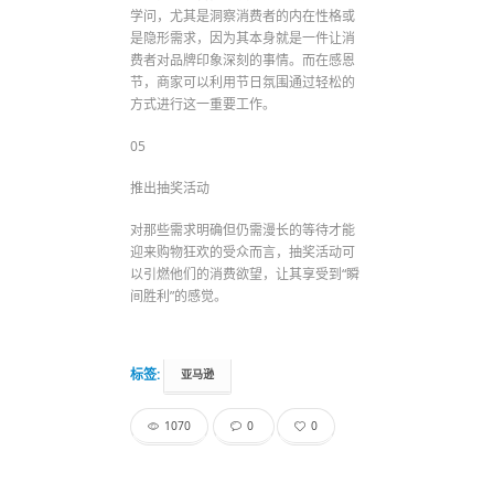
学问，尤其是洞察消费者的内在性格或
是隐形需求，因为其本身就是一件让消
费者对品牌印象深刻的事情。而在感恩
节，商家可以利用节日氛围通过轻松的
方式进行这一重要工作。
05
推出抽奖活动
对那些需求明确但仍需漫长的等待才能
迎来购物狂欢的受众而言，抽奖活动可
以引燃他们的消费欲望，让其享受到“瞬
间胜利”的感觉。
标签:
亚马逊
1070
0
0