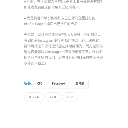
● 同时，在手机端为主的Ins平台上亚马逊并没有以折
扣或者免费赠送的常用方式吸引客户;
● 而是将客户吸引到网红自己在亚马逊里建立的
Profile Page上购买自己推广的产品
无论是小网红还是亚马逊的Ins大账号，我们都可以
看到的是Instagram的全新推广模式已经迅速兴起，
势不可挡之下亚马逊只能选择顺势而为。而无论亚马
逊是否能够应对Instagram带来的电商变革，作为中
国企业与卖家的我们，更应该开始把目光放在亚马逊
以外的平台上！
标签:
CPC
Facebook
亚马逊
2947
0
0