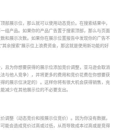
下顶部展示位，那么就可以使用动态竞价。在搜索结果中，
第一组产品。如果你的产品广告置于搜索顶部，那么与页面
次数和展示次数。如果你在展示位置报告中发现你的广告不
“其余搜索”展示位上浪费资金，那这就是使用新功能的好
分，且为你想要获得的展示位添加竞价调整，亚马逊会取消
无法与他人竞争），并将更多的费用和竞价花费在你想要获
获得的展示位决定的）。这样你将有很大机会获得销售，充
且能减少在其他展示位的不必要支出。
竞价调整（动态竞价和按展示位竞价）。因为你没有数据，
样可能会造成竞价过高或过低，从而导致成本过高或是竞得