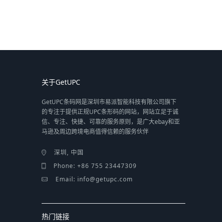
关于GetUPC
GetUPC条码网是深圳市易派智能科技有限公司旗下
的专注于提供正规UPC条形码的网站，网站立足于诚
信、专注、快捷、可靠的服务原则，是广大ebay和亚
马逊及周边跨境电商值得信赖的服务伙伴
深圳, 中国
Phone: +86 755 23447309
Email: info@getupc.com
热门链接