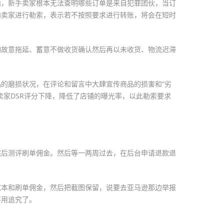
始，新手卖家根本无法查明哪些订单是来自犯罪团伙，当订
向卖家进行勒索，表示若不按照要求进行转账，将会在短时
如故意拖延、蓄意不做收货确认然后再以未收货、物流迟滞
的磨损状况，在评论和留言中大肆宣传商品的损害和“劣
卖家DSR评分下降，降低了店铺的曝光率，以此勒索要求
然后测评刷单佣金。然后等一两周过去，在后台申请退款退
成本和刷单佣金，然后把截图保留，说要去亚马逊那边举报
不用追究了。