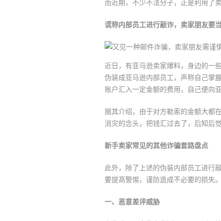
而近期，不少不法分子，正是利用了
谎称内部员工进行敲诈，卖家朋友要
近日，有亚马逊卖家爆料，身边的一
伪装成亚马逊内部员工，声称自己掌
账户汇入一定金额的费用，自己便向
据其介绍，由于对方勒索的金额大都在
消灾的念头，把钱汇过去了，后知后
新手卖家常见的其他诈骗套路盘点
此外，除了上述的伪装内部员工进行
要提高警惕，谨防造成不必要的损失
一、恶意差评威胁