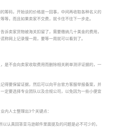
判的筹码，开始谈的价格是一回事，中间再收取各种名义的
费等等，而且如果卖家不交费，就卡住不往下一步走。
，告诉卖家货物被海关扣留了，需要缴纳几十美金的费用，
会谎称网上记录慢一周，要等一周就可以看到了。
员，是不会向卖家收取费用而删除相关刷单测评证据的，一
先记得要保留证据，然后可以向平台官方客服举报备案，并
，一定要选择专业团队以及合规公司，以免因为一些小便宜
业内人士整理出3个关键点：
所以认真回答亚马逊邮件里面提及的问题是必不可少的，