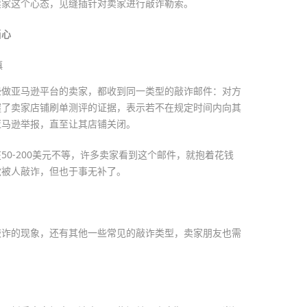
卖家这个心态，见缝插针对卖家进行敲诈勒索。
当心
些做亚马逊平台的卖家，都收到同一类型的敲诈邮件：对方
握了卖家店铺刷单测评的证据，表示若不在规定时间内向其
亚马逊举报，直至让其店铺关闭。
50-200美元不等，许多卖家看到这个邮件，就抱着花钱
觉被人敲诈，但也于事无补了。
敲诈的现象，还有其他一些常见的敲诈类型，卖家朋友也需
。