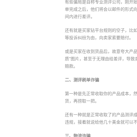
有些骗局是自称专业测评公司，刚开
单完成之后，他们将会以邮件的形式
间内进行差评。
还有就是买家钻平台规则的空子，比
等投诉纠纷为由，向卖家索要赔付。
或是买家在收到货品后，故意夸大产品
质”图片，甚至于无理由给差评，导致
赔款。
二、测评刷单诈骗
第一种是先正常收取你的产品成本，
货，再捞取一把。
还有一种就是正常收取了的产品测评
违规，接着就说给他几十美金就可以
三、物流诈骗