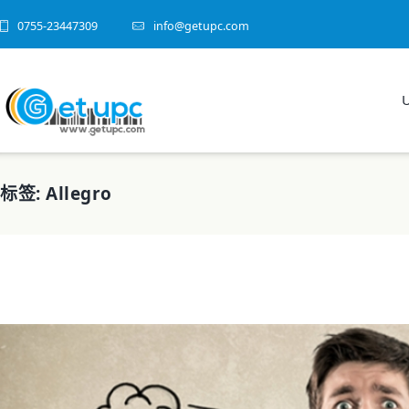
0755-23447309
info@getupc.com
标签: Allegro