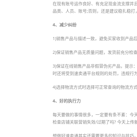
在现有账号运作良好、有充足现金流支撑并
品类、人员、账号;否则，还是建议稳扎稳打
4、减少纠纷
1)销售产品与描述一致，避免买家收到产品后
2)保证销售产品无质量问题，发货前充分检
3)保证在线销售产品非假冒伪劣产品，提示
时还将受到速卖通平台规则的处罚，违规行
4)选择物流方式时选择可正常查询的物流方
4、好的执行力
每天要做的事情很多，一定要有条不紊：今天
检查店铺关联营销失效/过期了吗? 今天上传新
想做好速卖通其实还需要更多的知识与技巧