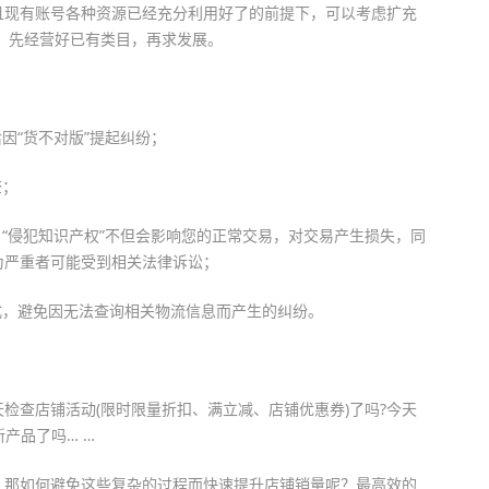
且现有账号各种资源已经充分利用好了的前提下，可以考虑扩充
，先经营好已有类目，再求发展。
因“货不对版”提起纠纷；
查；
：“侵犯知识产权”不但会影响您的正常交易，对交易产生损失，同
为严重者可能受到相关法律诉讼；
式，避免因无法查询相关物流信息而产生的纠纷。
检查店铺活动(限时限量折扣、满立减、店铺优惠券)了吗?今天
产品了吗… …
，那如何避免这些复杂的过程而快速提升店铺销量呢？最高效的