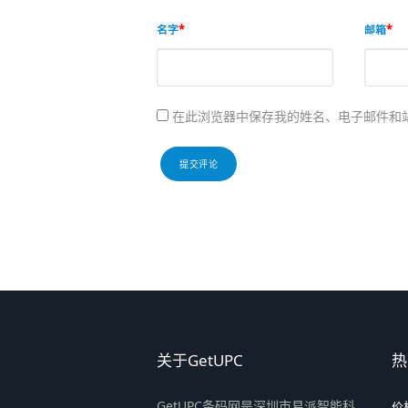
名字
邮箱
在此浏览器中保存我的姓名、电子邮件和
关于GetUPC
热
GetUPC条码网是深圳市易派智能科
价