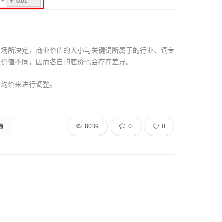
市场所决定，商业价值的大小与关键词所属于的行业、词专
业价值不同，因而各自的底价也会存在差异。
平均价来进行调整。
8039
0
0
通