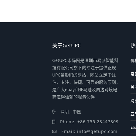
关于GetUPC
热
GetUPC条码网是深圳市易派智能科
价
技有限公司旗下的专注于提供正规
常
UPC条形码的网站，网站立足于诚
信、专注、快捷、可靠的服务原则，
关
是广大ebay和亚马逊及周边跨境电
商值得信赖的服务伙伴
购
深圳, 中国
亚
Phone: +86 755 23447309
Eb
Email: info@getupc.com