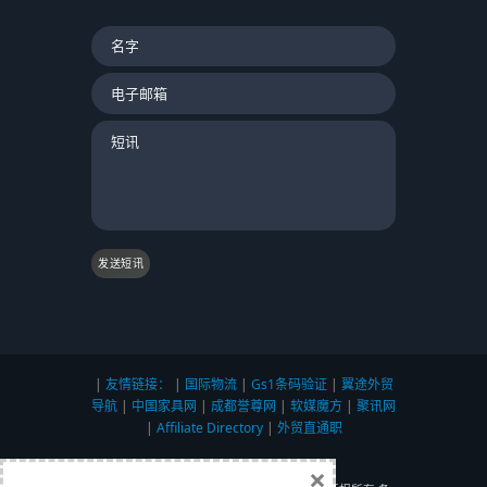
发送短讯
|
友情链接：
|
国际物流
|
Gs1条码验证
|
翼途外贸
导航
|
中国家具网
|
成都誉尊网
|
软媒魔方
|
聚讯网
|
Affiliate Directory
|
外贸直通职
×