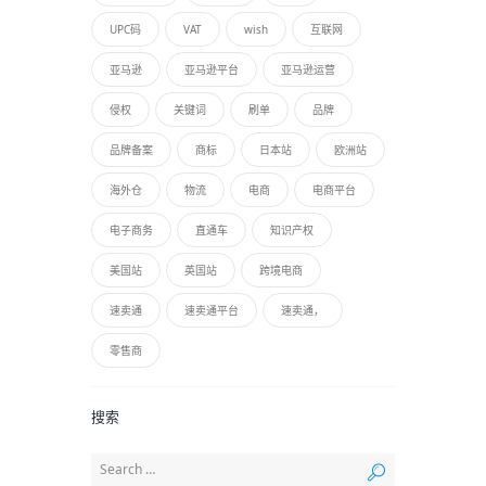
UPC码
VAT
wish
互联网
亚马逊
亚马逊平台
亚马逊运营
侵权
关键词
刷单
品牌
品牌备案
商标
日本站
欧洲站
海外仓
物流
电商
电商平台
电子商务
直通车
知识产权
美国站
英国站
跨境电商
速卖通
速卖通平台
速卖通，
零售商
搜索