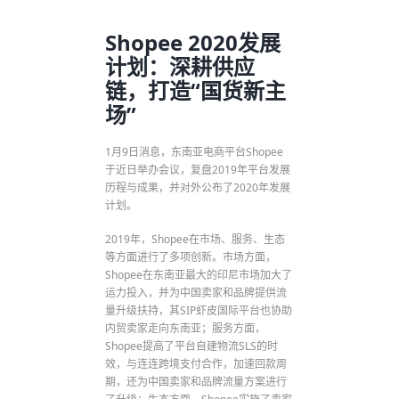
Shopee 2020发展
计划：深耕供应
链，打造“国货新主
场”
1月9日消息，东南亚电商平台Shopee
于近日举办会议，复盘2019年平台发展
历程与成果，并对外公布了2020年发展
计划。
2019年，Shopee在市场、服务、生态
等方面进行了多项创新。市场方面，
Shopee在东南亚最大的印尼市场加大了
运力投入，并为中国卖家和品牌提供流
量升级扶持，其SIP虾皮国际平台也协助
内贸卖家走向东南亚；服务方面，
Shopee提高了平台自建物流SLS的时
效，与连连跨境支付合作，加速回款周
期，还为中国卖家和品牌流量方案进行