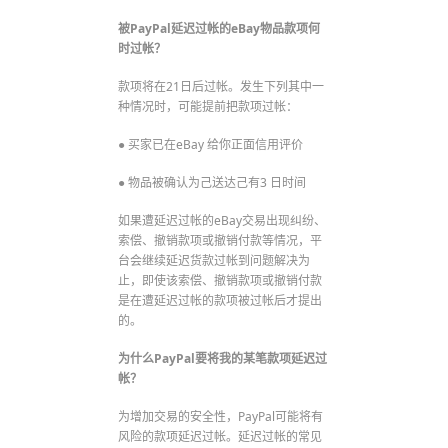
被PayPal延迟过帐的eBay物品款项何
时过帐？
款项将在21日后过帐。发生下列其中一
种情况时，可能提前把款项过帐：
● 买家已在eBay 给你正面信用评价
● 物品被确认为己送达己有3 日时间
如果遭延迟过帐的eBay交易出现纠纷、
索偿、撤销款项或撤销付款等情况，平
台会继续延迟货款过帐到问题解决为
止，即使该索偿、撤销款项或撤销付款
是在遭延迟过帐的款项被过帐后才提出
的。
为什么PayPal要将我的某笔款项延迟过
帐？
为增加交易的安全性，PayPal可能将有
风险的款项延迟过帐。延迟过帐的常见