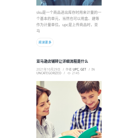
sku是一个商品进出库存时用来计量的一
个基本的单元，当然也可以用盒、建等
作为计量单位。upc是上传商品时，亚
马
阅读更多
亚马逊店铺转让详细流程是什么
2021年10月29日
作者
UPC, GET
IN
UNCATEGORIZED
2145