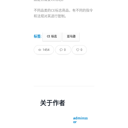
不同品类的CE标志商品，有不同的指令
和法规对其进行管制。
标签:
CE 标志
亚马逊
1454
0
0
关于作者
adminss
or