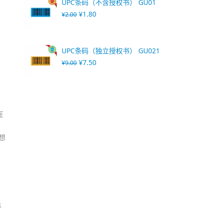
UPC条码（不含授权书） GU01
¥
1.80
¥
2.00
UPC条码（独立授权书） GU021
¥
7.50
¥
9.00
们
在
想
总