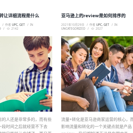
转让详细流程是什么
亚马逊上的review是如何排序的
日
作者
UPC, GET
IN
2021年10月29日
作者
UPC, GET
IN
D
2142
UNCATEGORIZED
2027
店的人还是非常多的，而有些
流量+转化是亚马逊商家运营的核心，
一段时间之后就经营不下去
影响流量和转化的一个关键点就是产品