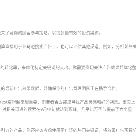
法来了解你的顾客参与策略，以找到最有效的投资渠道。
预算直接用于亚马逊搜索广告上，也可以评估其他渠道。例如，分析某些
。
道的转化率，来优化特定关键词的支出。你需要密切关注广告效果并优化
道的最新广告效果数据，并确保你的广告管理团队正在携手合作。
erest变得越来越重要，消费者会去那里寻找产品灵感和好的创意。事实上
t上，对相关词语的搜索在9月中旬就达到顶峰，几乎比万圣节提前了六个星
吸引力的产品，你还应该考虑使用更广泛的热门关键词，将效果广告预算